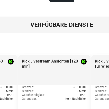
VERFÜGBARE DIENSTE
60
Kick Livestream Ansichten [120
Kick Li
min]
für Wie
5 - 10 000
Grenzen:
5 - 10 000
Grenzen:
0-5 min
Startzeit:
0-5 min
Startzeit:
10K/H
Geschwindigkeit:
10K/H
Geschwind
Nachfüllen
Garantizar:
Kein Nachfüllen
Garantizar