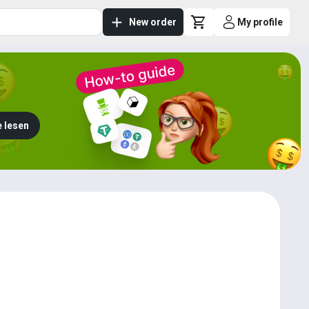
New order
My profile
 lesen