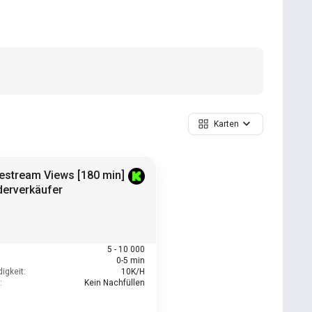
Karten
vestream Views [180 min]
derverkäufer
5 - 10 000
0-5 min
igkeit:
10K/H
:
Kein Nachfüllen