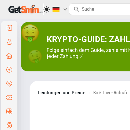
Anmelden
KRYPTO-GUIDE: ZAHL
Registrierung
Folge einfach dem Guide, zahle mit 
Zur Startseite
jeder Zahlung ⚡
Auftrag erstellen
Services und Preise
Leistungen und Preise
Kick Live-Aufrufe
|
Gutscheincodes
Kostenlose Geschenke
Notensystem