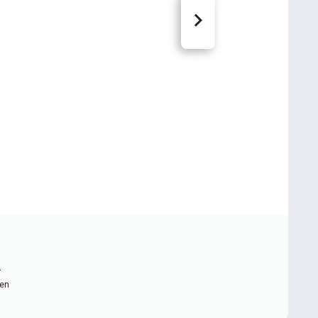
n
ten