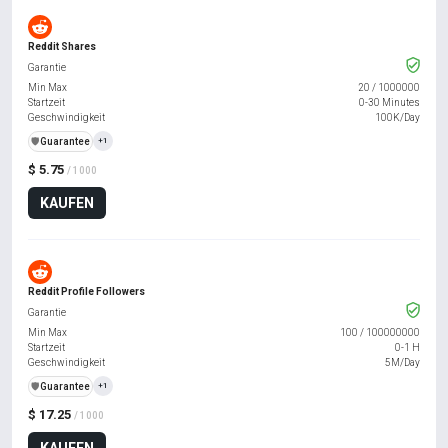
Reddit Shares
Garantie
Min Max
20
/
1000000
Startzeit
0-30 Minutes
Geschwindigkeit
100K/Day
️🛡️
Guarantee
+1
$ 5.75
/ 1000
KAUFEN
Reddit Profile Followers
Garantie
Min Max
100
/
100000000
Startzeit
0-1 H
Geschwindigkeit
5M/Day
️🛡️
Guarantee
+1
$ 17.25
/ 1000