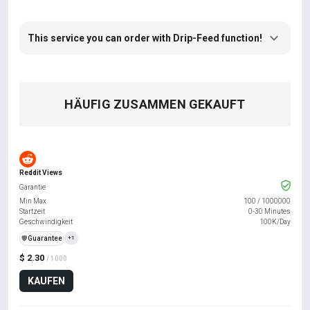
This service you can order with Drip-Feed function!
HÄUFIG ZUSAMMEN GEKAUFT
Reddit Views
Garantie
Min Max
100
/
1000000
Startzeit
0-30 Minutes
Geschwindigkeit
100K/Day
️🛡️
Guarantee
+1
$ 2.30
/ 1000
KAUFEN