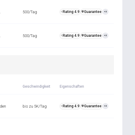
.
500/Tag
Rating 4.9
Guarantee
⭐
️🛡️
+3
.
500/Tag
Rating 4.9
Guarantee
⭐
️🛡️
+3
Geschwindigkeit
Eigenschaften
nden
bis zu 5K/Tag
Rating 4.9
Guarantee
⭐
️🛡️
+3