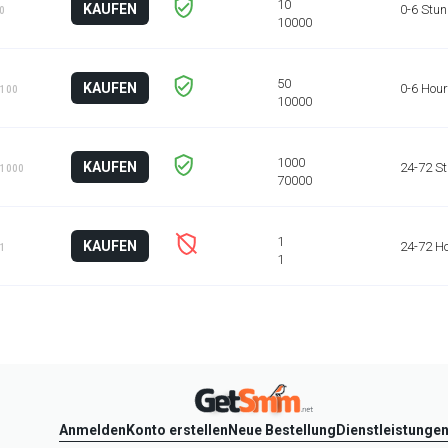
KAUFEN
0-6 Stu
10
KAUFEN
0-6 Hou
 100
KAUFEN
24-72 S
 1000
KAUFEN
24-72 H
 1
Anmelden
Konto erstellen
Neue Bestellung
Dienstleistunge