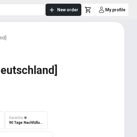
New order
My profile
nd]
Deutschland]
Garantie
️🛡️
90 Tage Nachfüllung