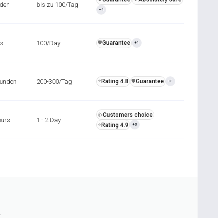
nden
bis zu 100/Tag
+4
rs
100/Day
Guarantee
️🛡️
+1
tunden
200-300/Tag
Rating 4.8
Guarantee
⭐
️🛡️
+3
Customers choice
👍
ours
1 - 2 Day
Rating 4.9
⭐
+3
n