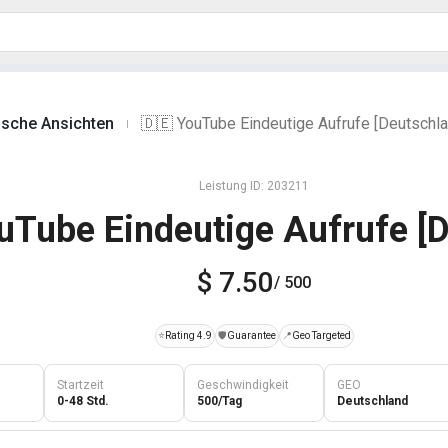
ische Ansichten
🇩🇪 YouTube Eindeutige Aufrufe [Deutschla
|
Leistung ID: 203211
uTube Eindeutige Aufrufe [
$ 7.50
/ 500
⭐
Rating 4.9
️🛡️
Guarantee
📍
Geo Targeted
Startzeit
Geschwindigkeit
GEO
0-48 Std.
500/Tag
Deutschland