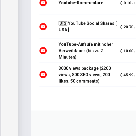
Youtube-Kommentare
$ 0.10
/ 
🇺🇸 YouTube Social Shares [
$ 20.70
/
USA ]
YouTube-Aufrufe mit hoher
Verweildauer (bis zu 2
$ 10.00
/
Minuten)
3000 views package (2200
views, 800 SEO views, 200
$ 45.99
/
likes, 50 comments)