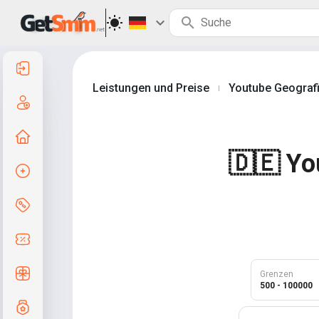
Anmelden
Leistungen und Preise
Youtube Geograf
|
Registrierung
Zur Startseite
🇩🇪 Yo
Auftrag erstellen
Services und Preise
Gutscheincodes
Kostenlose Geschenke
Grenzen
500 - 100000
Notensystem