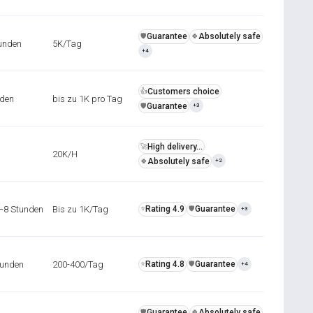
Guarantee
Absolutely safe
️🛡️
🍀
unden
5K/Tag
+4
Customers choice
👍
nden
bis zu 1K pro Tag
Guarantee
️🛡️
+3
High delivery...
🚀
20K/H
Absolutely safe
🍀
+2
6–8 Stunden
Bis zu 1K/Tag
Rating 4.9
Guarantee
⭐
️🛡️
+3
tunden
200-400/Tag
Rating 4.8
Guarantee
⭐
️🛡️
+4
Guarantee
Absolutely safe
️🛡️
🍀