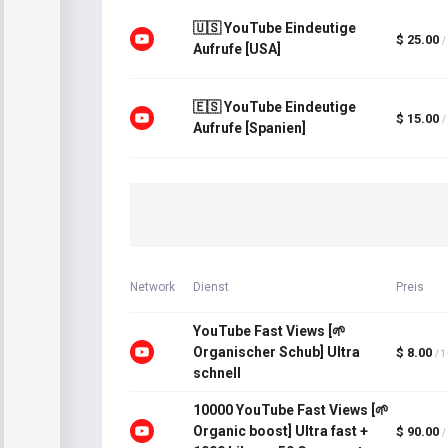
🇺🇸 YouTube Eindeutige
$ 25.00
/
Aufrufe [USA]
🇪🇸 YouTube Eindeutige
$ 15.00
/
Aufrufe [Spanien]
Network
Dienst
Preis
YouTube Fast Views [🌱
Organischer Schub] Ultra
$ 8.00
/ 
schnell
10000 YouTube Fast Views [🌱
Organic boost] Ultra fast +
$ 90.00
/