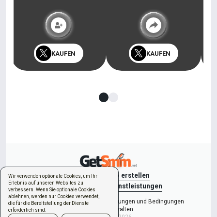
KAUFEN
KAUFEN
Anmelden
Konto erstellen
Wir verwenden optionale Cookies, um Ihr
Erlebnis auf unseren Websites zu
Neue Bestellung
Dienstleistungen
verbessern. Wenn Sie optionale Cookies
ablehnen, werden nur Cookies verwendet,
Datenschutzerklärung
Bestimmungen und Bedingungen
die für die Bereitstellung der Dienste
Cookies verwalten
erforderlich sind.