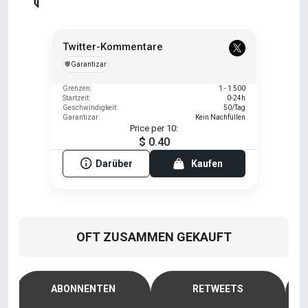
Twitter-Kommentare
️🛡️
Garantizar
Grenzen:
1 - 1 500
Startzeit:
0-24h
Geschwindigkeit:
50/Tag
Garantizar:
Kein Nachfüllen
Price per 10:
$ 0.40
Darüber
Kaufen
OFT ZUSAMMEN GEKAUFT
N
ABONNENTEN
RETWEETS
G