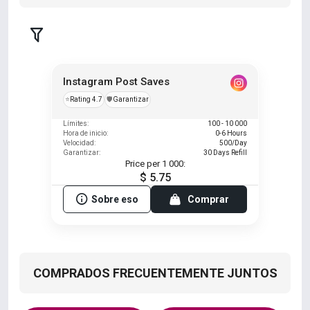
Instagram Post Saves
⭐
Rating 4.7
️🛡️
Garantizar
Límites:
100 - 10 000
Hora de inicio:
0-6 Hours
Velocidad:
500/Day
Garantizar:
30 Days Refill
Price per 1 000:
$ 5.75
Sobre eso
Comprar
COMPRADOS FRECUENTEMENTE JUNTOS