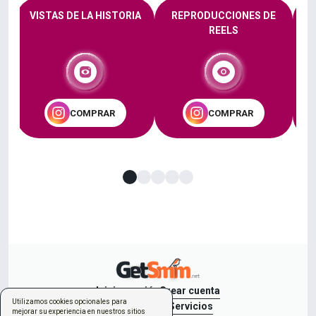
L
VISTAS DE LA HISTORIA
REPRODUCCIONES DE
REELS
COMPRAR
COMPRAR
Iniciar sesión
Crear cuenta
Utilizamos cookies opcionales para
Nuevo pedido
Servicios
mejorar su experiencia en nuestros sitios