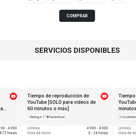
COMPRAR
SERVICIOS DISPONIBLES
Tiempo de reproducción de
Tiempo 
YouTube [SOLO para videos de
YouTube
tas
60 minutos o más]
minutos
= 120 h
⭐
Rating 4.7
️🛡️
Garantizar
👍
Customer
100 - 4 000
Límites:
4 000 - 4 000
Límites:
4-72 horas
Hora de inicio:
0 - 24 horas
Hora de ini