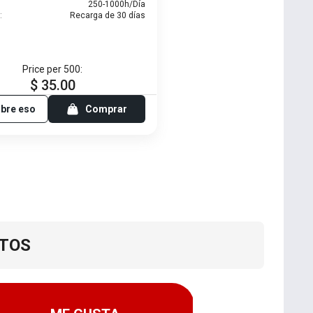
:
250-1000h/Día
:
Recarga de 30 días
Price per 500:
$ 35.00
bre eso
Comprar
TOS