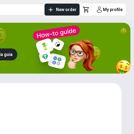
New order
My profile
la guía