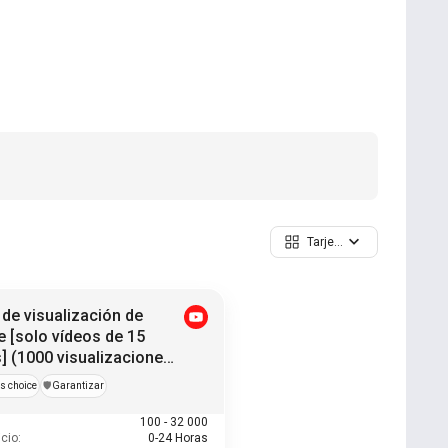
Tarjetas
de visualización de
 [solo vídeos de 15
] (1000 visualizaciones
oras de visualización)
s choice
️🛡️
Garantizar
100 - 32 000
cio:
0-24 Horas