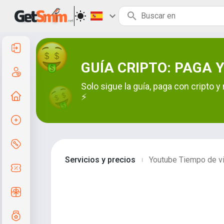
Entrar
GUÍA CRIPTO: PAGA Y
Registro
Solo sigue la guía, paga con cripto
A la principal
⚡
Crear pedido
Servicios y precios
Servicios y precios
Youtube Tiempo de vi
|
Códigos de cupón
Regalos gratis
Sistema de calificaciones