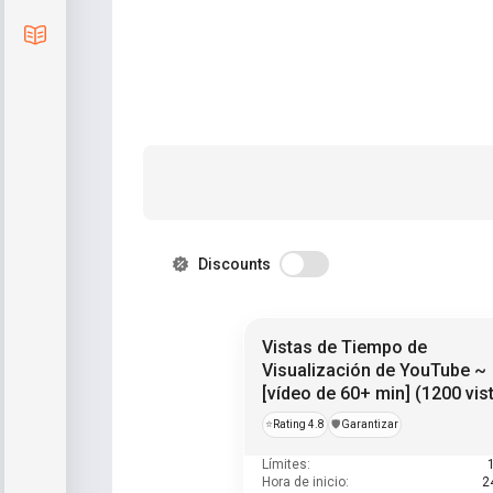
Blog
Discounts
Vistas de Tiempo de
Visualización de YouTube ~
[vídeo de 60+ min] (1200 vis
= 1000 h)
⭐
Rating 4.8
️🛡️
Garantizar
Límites:
Hora de inicio:
2