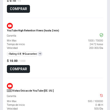
$ 0.10
/ 10
COMPRAR
YouTube High Retention Views (hasta 2 min)
Garantía
Min Max
1000
/
70000
Tiempo de inicio
24-72 horas
Velocidad
200-300/Día
⭐
Rating 4.8
️🛡️
Guarantee
+3
$ 10.00
/ 1000
COMPRAR
🇺🇸 Vistas Únicas de YouTube [EE. UU.]
Garantía
Min Max
500
/
100000
Tiempo de inicio
0-48 H
Velocidad
500/Día