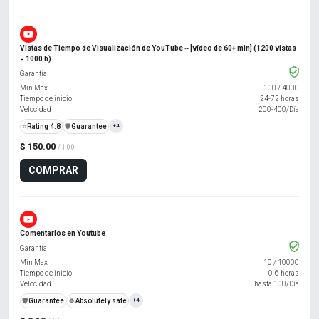
Vistas de Tiempo de Visualización de YouTube ~ [vídeo de 60+ min] (1200 vistas
= 1000 h)
Garantía
Min Max
100
/
4000
Tiempo de inicio
24-72 horas
Velocidad
200-400/Día
⭐
Rating 4.8
️🛡️
Guarantee
+4
$ 150.00
/ 100
COMPRAR
Comentarios en Youtube
Garantía
Min Max
10
/
10000
Tiempo de inicio
0-6 horas
Velocidad
hasta 100/Día
️🛡️
Guarantee
🍀
Absolutely safe
+4