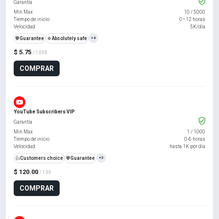
Garantía
Min Max
10
/
5000
Tiempo de inicio
0–12 horas
Velocidad
5K/día
️🛡️
Guarantee
🍀
Absolutely safe
+4
$ 5.75
/ 1000
COMPRAR
YouTube Subscribers VIP
Garantía
Min Max
1
/
1000
Tiempo de inicio
0-6 horas
Velocidad
hasta 1K por día
👍
Customers choice
️🛡️
Guarantee
+3
$ 120.00
/ 100
COMPRAR