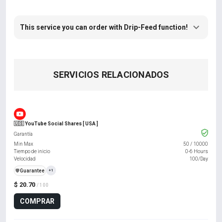
This service you can order with Drip-Feed function!
SERVICIOS RELACIONADOS
🇺🇸 YouTube Social Shares [ USA ]
Garantía
Min Max
50
/
10000
Tiempo de inicio
0-6 Hours
Velocidad
100/Day
️🛡️
Guarantee
+1
$ 20.70
/ 100
COMPRAR