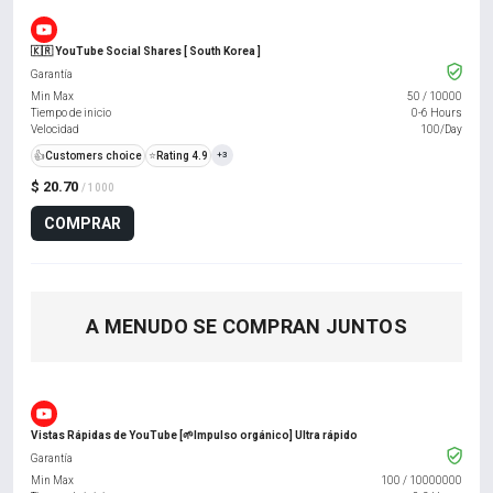
🇰🇷 YouTube Social Shares [ South Korea ]
Garantía
Min Max
50
/
10000
Tiempo de inicio
0-6 Hours
Velocidad
100/Day
👍
Customers choice
⭐
Rating 4.9
+3
$ 20.70
/ 1000
COMPRAR
A MENUDO SE COMPRAN JUNTOS
Vistas Rápidas de YouTube [🌱Impulso orgánico] Ultra rápido
Garantía
Min Max
100
/
10000000