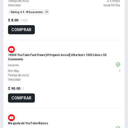
Tiempo de inicio
0-3 Horas
Velocidad
hasta 5K/Día
⭐
Rating 4.9
️🛡️
Guarantee
+3
$ 8.00
/ 1000
COMPRAR
10000 YouTube Fast Views [🌱Organic boost] Ultra fast + 1000 Likes + 50
Comments
Garantía
Min Max
/
Tiempo de inicio
Velocidad
$ 90.00
/ 1
COMPRAR
Me gusta de YouTube Básico