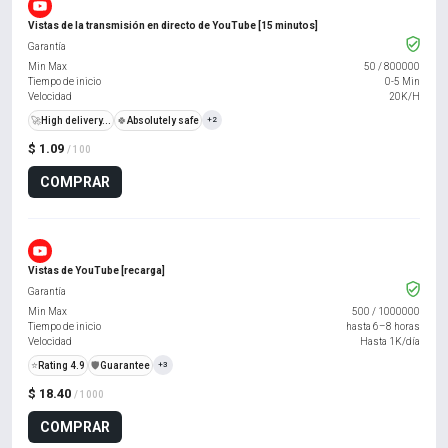
Vistas de la transmisión en directo de YouTube [15 minutos]
Garantía
Min Max
50
/
800000
Tiempo de inicio
0-5 Min
Velocidad
20K/H
🚀
High delivery...
🍀
Absolutely safe
+2
$ 1.09
/ 100
COMPRAR
Vistas de YouTube [recarga]
Garantía
Min Max
500
/
1000000
Tiempo de inicio
hasta 6–8 horas
Velocidad
Hasta 1K/día
⭐
Rating 4.9
️🛡️
Guarantee
+3
$ 18.40
/ 1000
COMPRAR