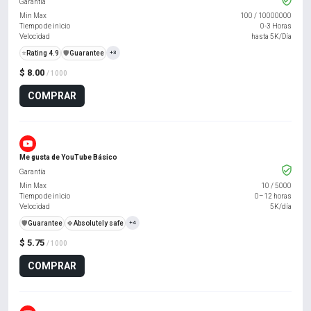
Garantía
Min Max
100
/
10000000
Tiempo de inicio
0-3 Horas
Velocidad
hasta 5K/Día
⭐
Rating 4.9
️🛡️
Guarantee
+3
$ 8.00
/ 1000
COMPRAR
Me gusta de YouTube Básico
Garantía
Min Max
10
/
5000
Tiempo de inicio
0–12 horas
Velocidad
5K/día
️🛡️
Guarantee
🍀
Absolutely safe
+4
$ 5.75
/ 1000
COMPRAR