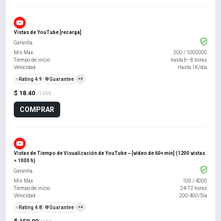
Vistas de YouTube [recarga]
Garantía
Min Max
500
/
1000000
Tiempo de inicio
hasta 6–8 horas
Velocidad
Hasta 1K/día
⭐
Rating 4.9
️🛡️
Guarantee
+3
$ 18.40
/ 1000
COMPRAR
Vistas de Tiempo de Visualización de YouTube ~ [vídeo de 60+ min] (1200 vistas
= 1000 h)
Garantía
Min Max
100
/
4000
Tiempo de inicio
24-72 horas
Velocidad
200-400/Día
⭐
Rating 4.8
️🛡️
Guarantee
+4