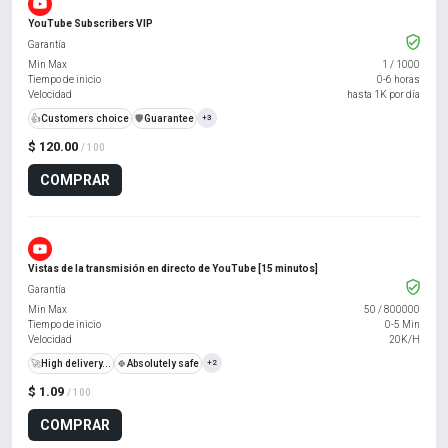
YouTube Subscribers VIP
Garantía
Min Max
1
/
1000
Tiempo de inicio
0-6 horas
Velocidad
hasta 1K por día
👍
Customers choice
️🛡️
Guarantee
+3
$ 120.00
/ 100
COMPRAR
Vistas de la transmisión en directo de YouTube [15 minutos]
Garantía
Min Max
50
/
800000
Tiempo de inicio
0-5 Min
Velocidad
20K/H
🚀
High delivery...
🍀
Absolutely safe
+2
$ 1.09
/ 100
COMPRAR