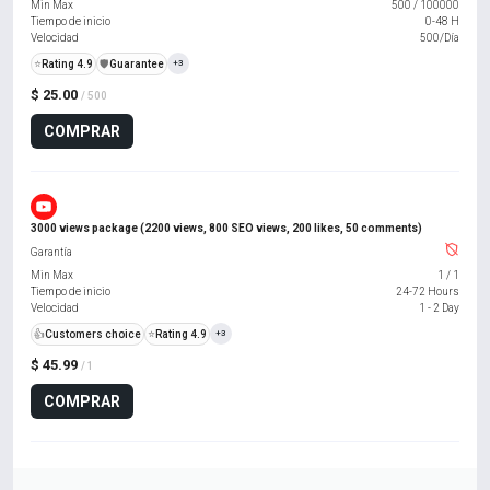
Min Max
500
/
100000
Tiempo de inicio
0-48 H
Velocidad
500/Día
⭐
Rating 4.9
️🛡️
Guarantee
+3
$ 25.00
/ 500
COMPRAR
3000 views package (2200 views, 800 SEO views, 200 likes, 50 comments)
Garantía
Min Max
1
/
1
Tiempo de inicio
24-72 Hours
Velocidad
1 - 2 Day
👍
Customers choice
⭐
Rating 4.9
+3
$ 45.99
/ 1
COMPRAR