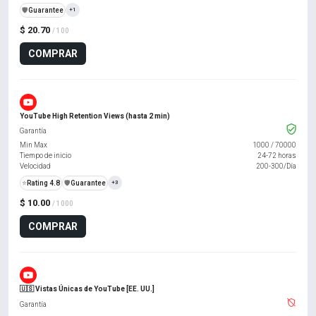
️🛡️
Guarantee
+1
$ 20.70
/ 100
COMPRAR
YouTube High Retention Views (hasta 2 min)
Garantía
Min Max
1000
/
70000
Tiempo de inicio
24-72 horas
Velocidad
200-300/Día
⭐
Rating 4.8
️🛡️
Guarantee
+3
$ 10.00
/ 1000
COMPRAR
🇺🇸 Vistas Únicas de YouTube [EE. UU.]
Garantía