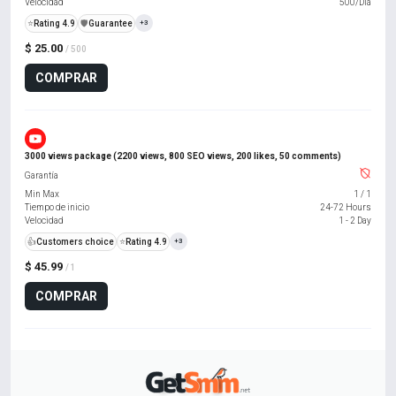
Velocidad
500/Día
⭐
Rating 4.9
️🛡️
Guarantee
+3
$ 25.00
/ 500
COMPRAR
3000 views package (2200 views, 800 SEO views, 200 likes, 50 comments)
Garantía
Min Max
1
/
1
Tiempo de inicio
24-72 Hours
Velocidad
1 - 2 Day
👍
Customers choice
⭐
Rating 4.9
+3
$ 45.99
/ 1
COMPRAR