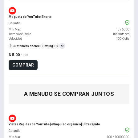
Me gusta de YouTube Shorts
Garantía
Min Max
10
/
5000
Tiempo de inicio
Instantáneo
Velocidad
100K/día
👍
Customers choice
⭐
Rating 5.0
+3
$ 5.00
/ 100
COMPRAR
A MENUDO SE COMPRAN JUNTOS
Vistas Rápidas de YouTube [🌱Impulso orgánico] Ultra rápido
Garantía
Min Max
100
/
10000000