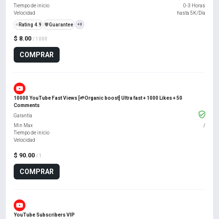
Tiempo de inicio
0-3 Horas
Velocidad
hasta 5K/Día
⭐
Rating 4.9
️🛡️
Guarantee
+3
$ 8.00
/ 1000
COMPRAR
10000 YouTube Fast Views [🌱Organic boost] Ultra fast + 1000 Likes + 50
Comments
Garantía
Min Max
/
Tiempo de inicio
Velocidad
$ 90.00
/ 1
COMPRAR
YouTube Subscribers VIP