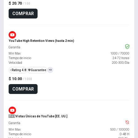
$ 20.70
/ 100
COMPRAR
YouTube High Retention Views (hasta 2 min)
Garantía
Min Max
1000
/
70000
Tiempo de inicio
24-72 horas
Velocidad
200-300/Día
⭐
Rating 4.8
️🛡️
Guarantee
+3
$ 10.00
/ 1000
COMPRAR
🇺🇸 Vistas Únicas de YouTube [EE. UU.]
Garantía
Min Max
500
/
100000
Tiempo de inicio
0-48 H