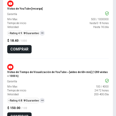
Vistas de YouTube [recarga]
Garantía
Min Max
500
/
1000000
Tiempo de inicio
hasta 6–8 horas
Velocidad
Hasta 1K/día
⭐
Rating 4.9
️🛡️
Guarantee
+3
$ 18.40
/ 1000
COMPRAR
Vistas de Tiempo de Visualización de YouTube ~ [vídeo de 60+ min] (1200 vistas
= 1000 h)
Garantía
Min Max
100
/
4000
Tiempo de inicio
24-72 horas
Velocidad
200-400/Día
⭐
Rating 4.8
️🛡️
Guarantee
+4
$ 150.00
/ 100