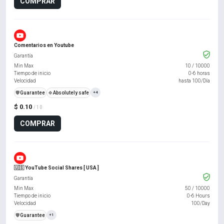
COMPRAR
Comentarios en Youtube
Garantía
Min Max
10
/
10000
Tiempo de inicio
0-6 horas
Velocidad
hasta 100/Día
️🛡️
Guarantee
🍀
Absolutely safe
+4
$ 0.10
/ 10
COMPRAR
🇺🇸 YouTube Social Shares [ USA ]
Garantía
Min Max
50
/
10000
Tiempo de inicio
0-6 Hours
Velocidad
100/Day
️🛡️
Guarantee
+1