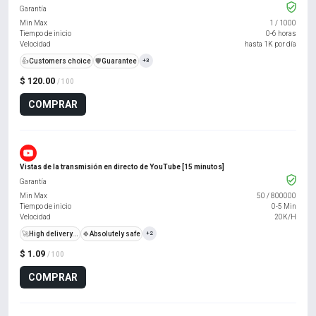
Garantía
Min Max
1
/
1000
Tiempo de inicio
0-6 horas
Velocidad
hasta 1K por día
👍
Customers choice
️🛡️
Guarantee
+3
$ 120.00
/ 100
COMPRAR
Vistas de la transmisión en directo de YouTube [15 minutos]
Garantía
Min Max
50
/
800000
Tiempo de inicio
0-5 Min
Velocidad
20K/H
🚀
High delivery...
🍀
Absolutely safe
+2
$ 1.09
/ 100
COMPRAR