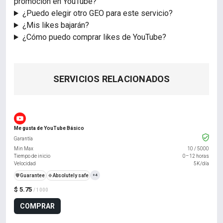
promoción en YouTube?
¿Puedo elegir otro GEO para este servicio?
¿Mis likes bajarán?
¿Cómo puedo comprar likes de YouTube?
SERVICIOS RELACIONADOS
Me gusta de YouTube Básico
Garantía
Min Max
10
/
5000
Tiempo de inicio
0–12 horas
Velocidad
5K/día
️🛡️
Guarantee
🍀
Absolutely safe
+4
$ 5.75
/ 1000
COMPRAR