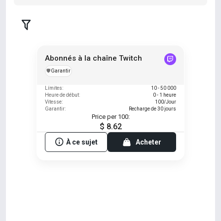
Abonnés à la chaîne Twitch
️🛡️
Garantir
Límites:
10 - 50 000
Heure de début:
0 - 1 heure
Vitesse:
100/Jour
Garantir:
Recharge de 30 jours
Price per 100:
$ 8.62
À ce sujet
Acheter