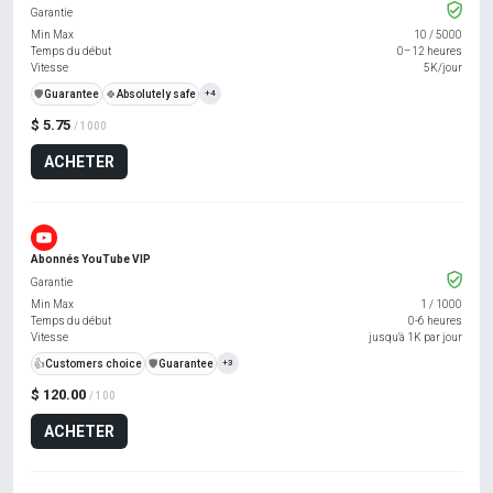
Garantie
Min Max
10
/
5000
Temps du début
0–12 heures
Vitesse
5K/jour
️🛡️
Guarantee
🍀
Absolutely safe
+4
$ 5.75
/ 1000
ACHETER
Abonnés YouTube VIP
Garantie
Min Max
1
/
1000
Temps du début
0-6 heures
Vitesse
jusqu'à 1K par jour
👍
Customers choice
️🛡️
Guarantee
+3
$ 120.00
/ 100
ACHETER