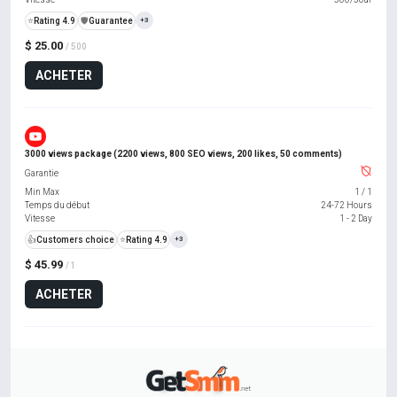
⭐
Rating 4.9
️🛡️
Guarantee
+3
$ 25.00
/ 500
ACHETER
3000 views package (2200 views, 800 SEO views, 200 likes, 50 comments)
Garantie
Min Max
1
/
1
Temps du début
24-72 Hours
Vitesse
1 - 2 Day
👍
Customers choice
⭐
Rating 4.9
+3
$ 45.99
/ 1
ACHETER