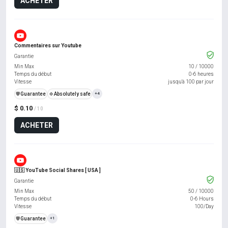
ACHETER
Commentaires sur Youtube
Garantie
Min Max
10
/
10000
Temps du début
0-6 heures
Vitesse
jusqu'à 100 par jour
️🛡️
Guarantee
🍀
Absolutely safe
+4
$ 0.10
/ 10
ACHETER
🇺🇸 YouTube Social Shares [ USA ]
Garantie
Min Max
50
/
10000
Temps du début
0-6 Hours
Vitesse
100/Day
️🛡️
Guarantee
+1