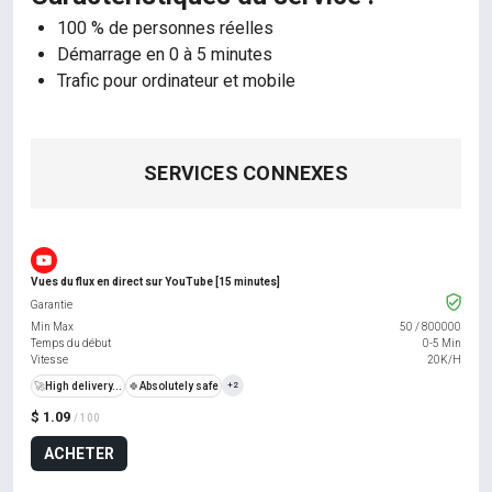
100 % de personnes réelles
Démarrage en 0 à 5 minutes
Trafic pour ordinateur et mobile
SERVICES CONNEXES
Vues du flux en direct sur YouTube [15 minutes]
Garantie
Min Max
50
/
800000
Temps du début
0-5 Min
Vitesse
20K/H
🚀
High delivery...
🍀
Absolutely safe
+2
$ 1.09
/ 100
ACHETER