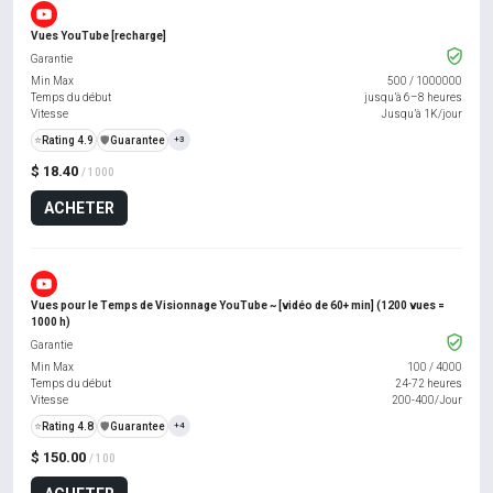
Vues YouTube [recharge]
Garantie
Min Max
500
/
1000000
Temps du début
jusqu’à 6–8 heures
Vitesse
Jusqu’à 1K/jour
⭐
Rating 4.9
️🛡️
Guarantee
+3
$ 18.40
/ 1000
ACHETER
Vues pour le Temps de Visionnage YouTube ~ [vidéo de 60+ min] (1200 vues =
1000 h)
Garantie
Min Max
100
/
4000
Temps du début
24-72 heures
Vitesse
200-400/Jour
⭐
Rating 4.8
️🛡️
Guarantee
+4
$ 150.00
/ 100