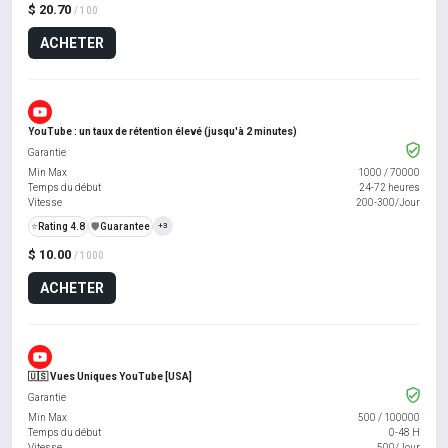
$ 20.70
/ 100
ACHETER
YouTube : un taux de rétention élevé (jusqu'à 2 minutes)
Garantie
Min Max
1000
/
70000
Temps du début
24-72 heures
Vitesse
200-300/Jour
⭐
Rating 4.8
️🛡️
Guarantee
+3
$ 10.00
/ 1000
ACHETER
🇺🇸 Vues Uniques YouTube [USA]
Garantie
Min Max
500
/
100000
Temps du début
0-48 H
Vitesse
500/Jour