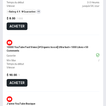
Temps du début
0-3 Heures
Vitesse
jusqu'à 5K/Jour
⭐
Rating 4.9
️🛡️
Guarantee
+3
$ 8.00
/ 1000
ACHETER
10000 YouTube Fast Views [🌱Organic boost] Ultra fast + 1000 Likes + 50
Comments
Garantie
Min Max
/
Temps du début
Vitesse
$ 90.00
/ 1
ACHETER
J'aime YouTube Basique