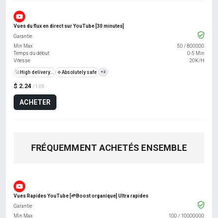
Vues du flux en direct sur YouTube [30 minutes]
Garantie
Min Max
50
/
800000
Temps du début
0-5 Min
Vitesse
20K/H
🚀
High delivery...
🍀
Absolutely safe
+2
$ 2.24
/ 100
ACHETER
FRÉQUEMMENT ACHETÉS ENSEMBLE
Vues Rapides YouTube [🌱Boost organique] Ultra rapides
Garantie
Min Max
100
/
10000000