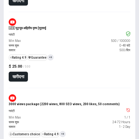
खरीदना
🇺🇸 यूट्यूब अद्वितीय दृश्य [यूएसए]
गारंटी
Min Max
500
/
100000
समय शुरू
0-48 घंटे
रफ़्तार
500/दिन
⭐
Rating 4.9
️🛡️
Guarantee
+3
$ 25.00
/ 500
खरीदना
3000 views package (2200 views, 800 SEO views, 200 likes, 50 comments)
गारंटी
Min Max
1
/
1
समय शुरू
24-72 Hours
रफ़्तार
1 - 2 Day
👍
Customers choice
⭐
Rating 4.9
+3