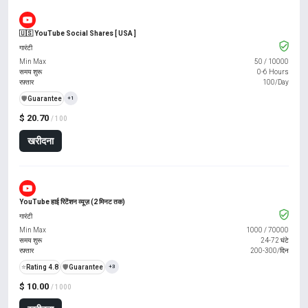
🇺🇸 YouTube Social Shares [ USA ]
गारंटी
Min Max
50
/
10000
समय शुरू
0-6 Hours
रफ़्तार
100/Day
️🛡️
Guarantee
+1
$ 20.70
/ 100
खरीदना
YouTube हाई रिटेंशन व्यूज़ (2 मिनट तक)
गारंटी
Min Max
1000
/
70000
समय शुरू
24-72 घंटे
रफ़्तार
200-300/दिन
⭐
Rating 4.8
️🛡️
Guarantee
+3
$ 10.00
/ 1000