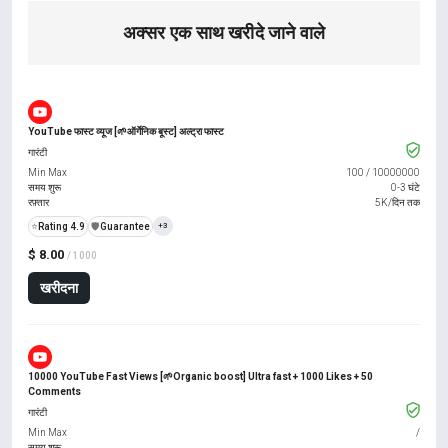
अक्सर एक साथ खरीदे जाने वाले
YouTube फास्ट व्यूज [🌱ऑर्गेनिक बूस्ट] अल्ट्रा फास्ट
गारंटी
Min Max
100
/
10000000
समय शुरू
0-3 घंटे
रफ़्तार
5K/दिन तक
⭐
Rating 4.9
️🛡️
Guarantee
+3
$ 8.00
/ 1000
खरीदना
10000 YouTube Fast Views [🌱Organic boost] Ultra fast + 1000 Likes + 50
Comments
गारंटी
Min Max
/
समय शुरू