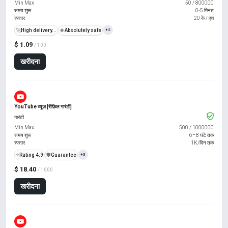
Min Max
50
/
800000
समय शुरू
0-5 मिनट
रफ़्तार
20 के / एच
🚀
High delivery...
🍀
Absolutely safe
+2
$ 1.09
/ 100
खरीदना
YouTube व्यूज़ [रीफ़िल गारंटी]
गारंटी
Min Max
500
/
1000000
समय शुरू
6–8 घंटे तक
रफ़्तार
1K/दिन तक
⭐
Rating 4.9
️🛡️
Guarantee
+3
$ 18.40
/ 1000
खरीदना