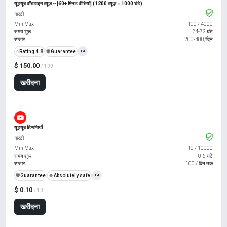
यूट्यूब वॉचटाइम व्यूज़ ~ [60+ मिनट वीडियो] (1200 व्यूज़ = 1000 घंटे)
गारंटी
Min Max
100
/
4000
समय शुरू
24-72 घंटे
रफ़्तार
200-400/दिन
⭐
Rating 4.8
️🛡️
Guarantee
+4
$ 150.00
/ 100
खरीदना
यूट्यूब टिप्पणियाँ
गारंटी
Min Max
10
/
10000
समय शुरू
0-6 घंटे
रफ़्तार
100 / दिन तक
️🛡️
Guarantee
🍀
Absolutely safe
+4
$ 0.10
/ 10
खरीदना