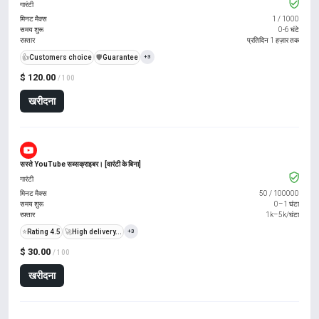
गारंटी
मिनट मैक्स
1
/
1000
समय शुरू
0-6 घंटे
रफ़्तार
प्रतिदिन 1 हज़ार तक
👍
Customers choice
️🛡️
Guarantee
+3
$ 120.00
/ 100
खरीदना
सस्ते YouTube सब्सक्राइबर। [वारंटी के बिना]
गारंटी
मिनट मैक्स
50
/
100000
समय शुरू
0–1 घंटा
रफ़्तार
1k–5k/घंटा
⭐
Rating 4.5
🚀
High delivery...
+3
$ 30.00
/ 100
खरीदना