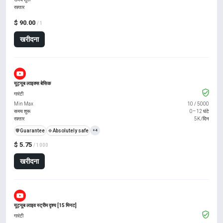
रफ़्तार
$ 90.00
/ 1
खरीदना
यूट्यूब लाइक्स बेसिक
गारंटी
Min Max
10
/
5000
समय शुरू
0–12 घंटे
रफ़्तार
5K/दिन
️🛡️
Guarantee
🍀
Absolutely safe
+4
$ 5.75
/ 1000
खरीदना
यूट्यूब लाइव स्ट्रीम दृश्य [15 मिनट]
गारंटी