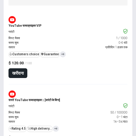
YouTube सब्सक्राइबर VIP
गारंटी
मिनट मैक्स
1
/
1000
समय शुरू
0-6 घंटे
रफ़्तार
प्रतिदिन 1 हज़ार तक
👍
Customers choice
️🛡️
Guarantee
+3
$ 120.00
/ 100
खरीदना
सस्ते YouTube सब्सक्राइबर। [वारंटी के बिना]
गारंटी
मिनट मैक्स
50
/
100000
समय शुरू
0–1 घंटा
रफ़्तार
1k–5k/घंटा
⭐
Rating 4.5
🚀
High delivery...
+3