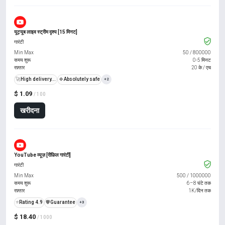
यूट्यूब लाइव स्ट्रीम दृश्य [15 मिनट]
गारंटी
Min Max
50
/
800000
समय शुरू
0-5 मिनट
रफ़्तार
20 के / एच
🚀
High delivery...
🍀
Absolutely safe
+2
$ 1.09
/ 100
खरीदना
YouTube व्यूज़ [रीफ़िल गारंटी]
गारंटी
Min Max
500
/
1000000
समय शुरू
6–8 घंटे तक
रफ़्तार
1K/दिन तक
⭐
Rating 4.9
️🛡️
Guarantee
+3
$ 18.40
/ 1000