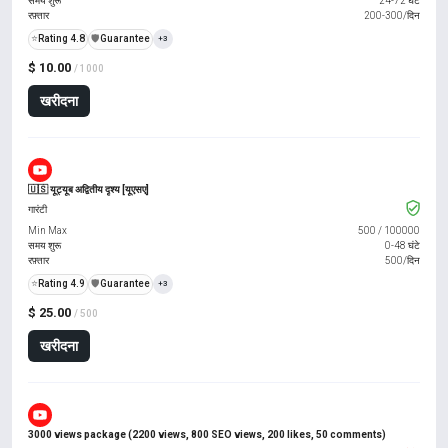
समय शुरू
24-72 घंटे
रफ़्तार
200-300/दिन
⭐
Rating 4.8
️🛡️
Guarantee
+3
$ 10.00
/ 1000
खरीदना
🇺🇸 यूट्यूब अद्वितीय दृश्य [यूएसए]
गारंटी
Min Max
500
/
100000
समय शुरू
0-48 घंटे
रफ़्तार
500/दिन
⭐
Rating 4.9
️🛡️
Guarantee
+3
$ 25.00
/ 500
खरीदना
3000 views package (2200 views, 800 SEO views, 200 likes, 50 comments)