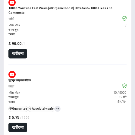
10000 YouTube Fast Views [🌱Organic boost] Ultra fast + 1000 Likes + 50
Comments
गारंटी
Min Max
/
समय शुरू
रफ़्तार
$ 90.00
/ 1
खरीदना
यूट्यूब लाइक्स बेसिक
गारंटी
Min Max
10
/
5000
समय शुरू
0–12 घंटे
रफ़्तार
5K/दिन
️🛡️
Guarantee
🍀
Absolutely safe
+4
$ 5.75
/ 1000
खरीदना