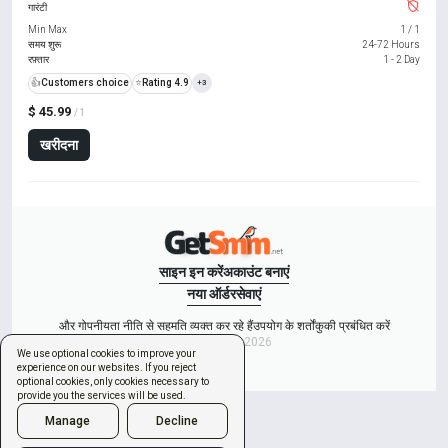
गारंटी
Min Max
1
/
1
समय शुरू
24-72 Hours
रफ़्तार
1 - 2 Day
👍
Customers choice
⭐
Rating 4.9
+3
$ 45.99
/ 1
खरीदना
साइन इन करें
अकाउंट बनाएं
नया ऑर्डर
सेवाएं
और गोपनीयता नीति से सहमति व्यक्त कर रहे हैं
उपयोग के शर्तों
कुकी प्रबंधित करें
Copyright © 2026
We use optional cookies to improve your
experience on our websites. If you reject
optional cookies, only cookies necessary to
provide you the services will be used.
Manage
Decline