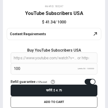
सेवा की ID: 183247
YouTube Subscribers USA
$ 41.34
/ 1000
Content Requirements
Buy YouTube Subscribers USA
Limits 50 - 100000
Refill guarantee
+15% cost
खरीदें
$ 4.75
ADD TO CART