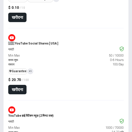
$ 0.10
/ 10
खरीदना
🇺🇸 YouTube Social Shares [ USA ]
गारंटी
Min Max
50
/
10000
समय शुरू
0-6 Hours
रफ़्तार
100/Day
️🛡️
Guarantee
+1
$ 20.70
/ 100
खरीदना
YouTube हाई रिटेंशन व्यूज़ (2 मिनट तक)
गारंटी
Min Max
1000
/
70000