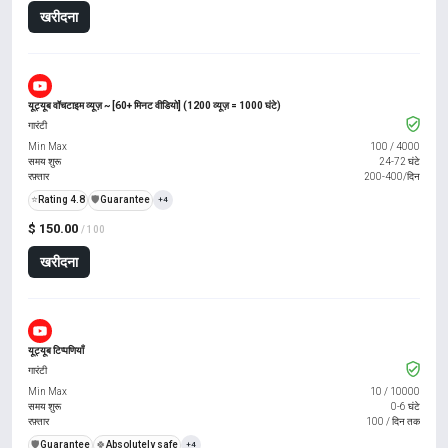
खरीदना
यूट्यूब वॉचटाइम व्यूज़ ~ [60+ मिनट वीडियो] (1200 व्यूज़ = 1000 घंटे)
गारंटी
Min Max
100
/
4000
समय शुरू
24-72 घंटे
रफ़्तार
200-400/दिन
⭐
Rating 4.8
️🛡️
Guarantee
+4
$ 150.00
/ 100
खरीदना
यूट्यूब टिप्पणियाँ
गारंटी
Min Max
10
/
10000
समय शुरू
0-6 घंटे
रफ़्तार
100 / दिन तक
️🛡️
Guarantee
🍀
Absolutely safe
+4