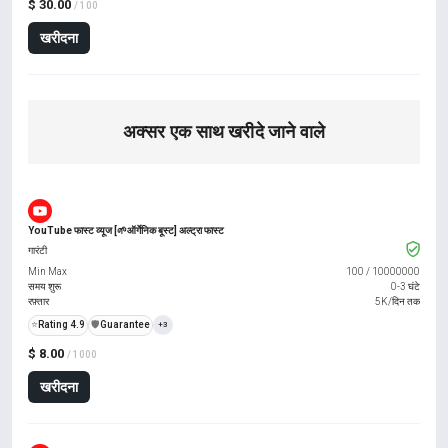
$ 30.00
/ 100
खरीदना
अक्सर एक साथ खरीदे जाने वाले
YouTube फास्ट व्यूज [🌱ऑर्गेनिक बूस्ट] अल्ट्रा फास्ट
गारंटी
Min Max
100
/
10000000
समय शुरू
0-3 घंटे
रफ़्तार
5K/दिन तक
⭐
Rating 4.9
️🛡️
Guarantee
+3
$ 8.00
/ 1000
खरीदना