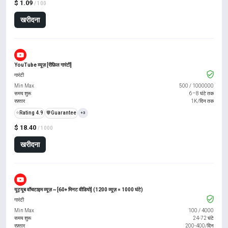
$ 1.09
/ 100
खरीदना
YouTube व्यूज़ [रीफ़िल गारंटी]
गारंटी
Min Max
500
/
1000000
समय शुरू
6–8 घंटे तक
रफ़्तार
1K/दिन तक
⭐
Rating 4.9
️🛡️
Guarantee
+3
$ 18.40
/ 1000
खरीदना
यूट्यूब वॉचटाइम व्यूज़ ~ [60+ मिनट वीडियो] (1200 व्यूज़ = 1000 घंटे)
गारंटी
Min Max
100
/
4000
समय शुरू
24-72 घंटे
रफ़्तार
200-400/दिन