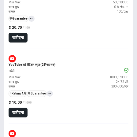
Min Max
50
/
10000
समय शुरू
0-6 Hours
रफ़्तार
100/Day
️🛡️
Guarantee
+1
$ 20.70
/ 100
खरीदना
YouTube हाई रिटेंशन व्यूज़ (2 मिनट तक)
गारंटी
Min Max
1000
/
70000
समय शुरू
24-72 घंटे
रफ़्तार
200-300/दिन
⭐
Rating 4.8
️🛡️
Guarantee
+3
$ 10.00
/ 1000
खरीदना