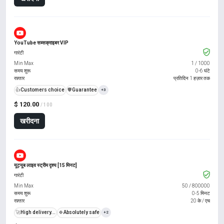
YouTube सब्सक्राइबर VIP
गारंटी
Min Max
1
/
1000
समय शुरू
0-6 घंटे
रफ़्तार
प्रतिदिन 1 हज़ार तक
👍
Customers choice
️🛡️
Guarantee
+3
$ 120.00
/ 100
खरीदना
यूट्यूब लाइव स्ट्रीम दृश्य [15 मिनट]
गारंटी
Min Max
50
/
800000
समय शुरू
0-5 मिनट
रफ़्तार
20 के / एच
🚀
High delivery...
🍀
Absolutely safe
+2