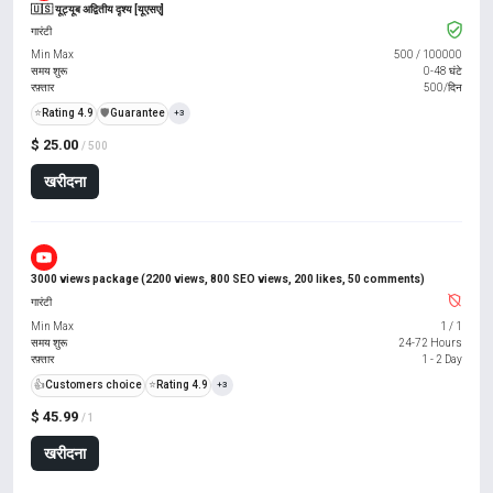
🇺🇸 यूट्यूब अद्वितीय दृश्य [यूएसए]
गारंटी
Min Max
500
/
100000
समय शुरू
0-48 घंटे
रफ़्तार
500/दिन
⭐
Rating 4.9
️🛡️
Guarantee
+3
$ 25.00
/ 500
खरीदना
3000 views package (2200 views, 800 SEO views, 200 likes, 50 comments)
गारंटी
Min Max
1
/
1
समय शुरू
24-72 Hours
रफ़्तार
1 - 2 Day
👍
Customers choice
⭐
Rating 4.9
+3
$ 45.99
/ 1
खरीदना