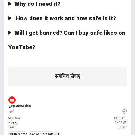
Why do I need it?
How does it work and how safe is it?
Will I get banned? Can I buy safe likes on
YouTube?
संबंधित सेवाएं
यूट्यूब लाइक्स बेसिक
गारंटी
मिनट मैक्स
10
/
5000
समय शुरू
0–12 घंटे
रफ़्तार
5K/दिन
️🛡️
Guarantee
🍀
Absolutely safe
+4