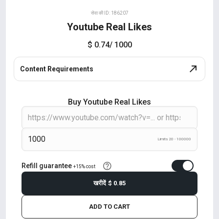
सेवा की ID: 186207
Youtube Real Likes
$ 0.74
/ 1000
Content Requirements
Buy Youtube Real Likes
Limits 20 - 100000
Refill guarantee
+15% cost
खरीदें
$ 0.85
ADD TO CART