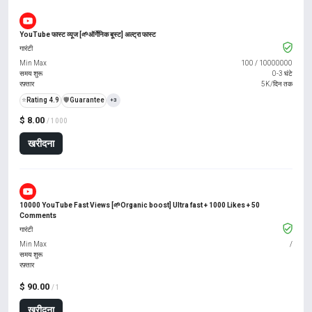
YouTube फास्ट व्यूज [🌱ऑर्गेनिक बूस्ट] अल्ट्रा फास्ट
गारंटी
Min Max
100
/
10000000
समय शुरू
0-3 घंटे
रफ़्तार
5K/दिन तक
⭐
Rating 4.9
️🛡️
Guarantee
+3
$ 8.00
/ 1000
खरीदना
10000 YouTube Fast Views [🌱Organic boost] Ultra fast + 1000 Likes + 50
Comments
गारंटी
Min Max
/
समय शुरू
रफ़्तार
$ 90.00
/ 1
खरीदना