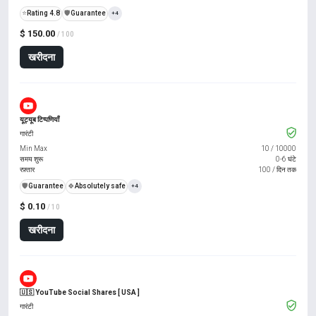
⭐
Rating 4.8
️🛡️
Guarantee
+4
$ 150.00
/ 100
खरीदना
यूट्यूब टिप्पणियाँ
गारंटी
Min Max
10
/
10000
समय शुरू
0-6 घंटे
रफ़्तार
100 / दिन तक
️🛡️
Guarantee
🍀
Absolutely safe
+4
$ 0.10
/ 10
खरीदना
🇺🇸 YouTube Social Shares [ USA ]
गारंटी