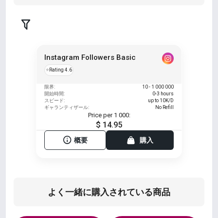
Instagram Followers Basic
⭐
Rating 4.6
限界:
10 - 1 000 000
開始時間:
0-3 hours
スピード:
up to 10K/D
ギャランティザール:
No Refill
Price per 1 000:
$ 14.95
概要
購入
よく一緒に購入されている商品