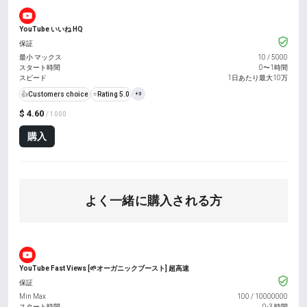
YouTube いいね HQ
保証
最小 マックス
10
/
5000
スタート時間
0〜1時間
スピード
1日あたり最大10万
👍
Customers choice
⭐
Rating 5.0
+3
$ 4.60
/ 1000
購入
よく一緒に購入される方
YouTube Fast Views [🌱オーガニックブースト] 超高速
保証
Min Max
100
/
10000000
スタート時間
0-3 時間