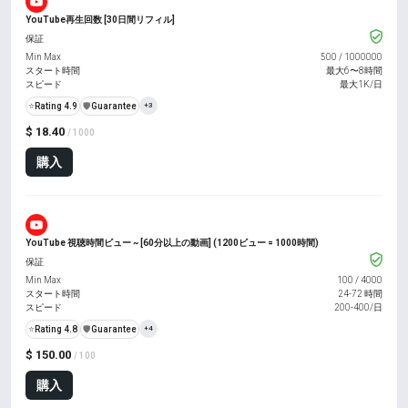
YouTube再生回数 [30日間リフィル]
保証
Min Max
500
/
1000000
スタート時間
最大6〜8時間
スピード
最大1K/日
⭐
Rating 4.9
️🛡️
Guarantee
+3
$ 18.40
/ 1000
購入
YouTube 視聴時間ビュー ~ [60分以上の動画] (1200ビュー = 1000時間)
保証
Min Max
100
/
4000
スタート時間
24-72 時間
スピード
200-400/日
⭐
Rating 4.8
️🛡️
Guarantee
+4
$ 150.00
/ 100
購入