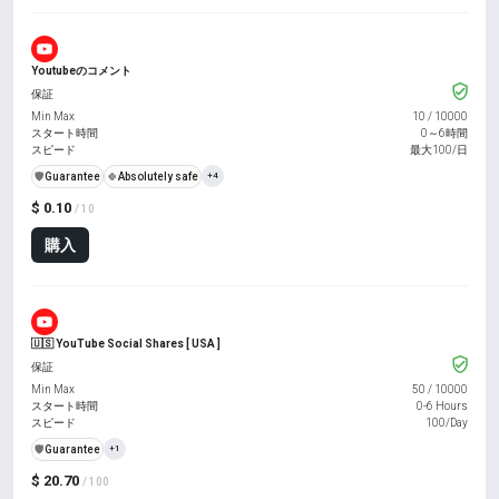
Youtubeのコメント
保証
Min Max
10
/
10000
スタート時間
0～6時間
スピード
最大100/日
️🛡️
Guarantee
🍀
Absolutely safe
+4
$ 0.10
/ 10
購入
🇺🇸 YouTube Social Shares [ USA ]
保証
Min Max
50
/
10000
スタート時間
0-6 Hours
スピード
100/Day
️🛡️
Guarantee
+1
$ 20.70
/ 100