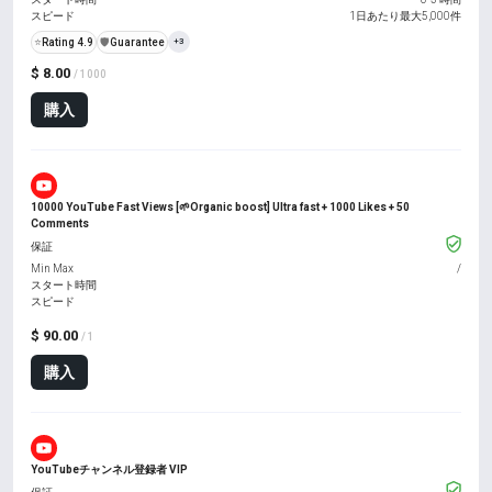
スピード
1日あたり最大5,000件
⭐
Rating 4.9
️🛡️
Guarantee
+3
$ 8.00
/ 1000
購入
10000 YouTube Fast Views [🌱Organic boost] Ultra fast + 1000 Likes + 50
Comments
保証
Min Max
/
スタート時間
スピード
$ 90.00
/ 1
購入
YouTubeチャンネル登録者 VIP