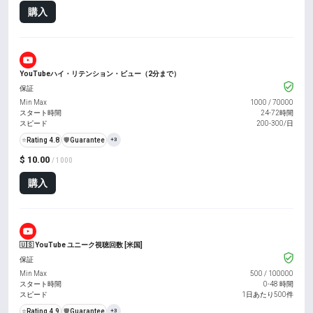
購入
YouTubeハイ・リテンション・ビュー（2分まで）
保証
Min Max
1000
/
70000
スタート時間
24-72時間
スピード
200-300/日
⭐
Rating 4.8
️🛡️
Guarantee
+3
$ 10.00
/ 1000
購入
🇺🇸 YouTube ユニーク視聴回数 [米国]
保証
Min Max
500
/
100000
スタート時間
0-48 時間
スピード
1日あたり500件
⭐
Rating 4.9
️🛡️
Guarantee
+3