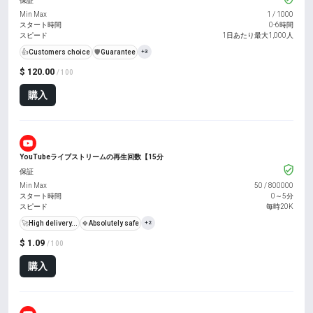
保証
Min Max
1
/
1000
スタート時間
0-6時間
スピード
1日あたり最大1,000人
👍
Customers choice
️🛡️
Guarantee
+3
$ 120.00
/ 100
購入
YouTubeライブストリームの再生回数【15分
保証
Min Max
50
/
800000
スタート時間
0～5分
スピード
毎時20K
🚀
High delivery...
🍀
Absolutely safe
+2
$ 1.09
/ 100
購入