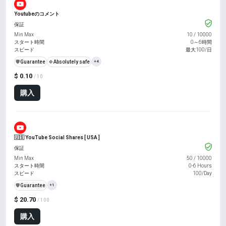
Youtubeのコメント
保証
Min Max
10
/
10000
スタート時間
0～6時間
スピード
最大100/日
️🛡️
Guarantee
🍀
Absolutely safe
+4
$ 0.10
/ 10
購入
🇺🇸 YouTube Social Shares [ USA ]
保証
Min Max
50
/
10000
スタート時間
0-6 Hours
スピード
100/Day
️🛡️
Guarantee
+1
$ 20.70
/ 100
購入