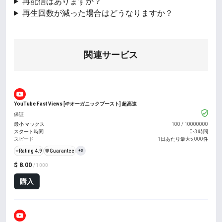
再配信はありますか？
再生回数が減った場合はどうなりますか？
関連サービス
YouTube Fast Views [🌱オーガニックブースト] 超高速
保証
最小 マックス
100
/
10000000
スタート時間
0-3 時間
スピード
1日あたり最大5,000件
⭐
Rating 4.9
️🛡️
Guarantee
+3
$ 8.00
/ 1000
購入