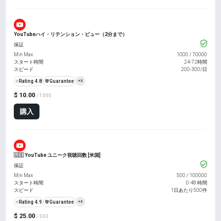
YouTubeハイ・リテンション・ビュー（2分まで）
保証
Min Max
1000
/
70000
スタート時間
24-72時間
スピード
200-300/日
⭐
Rating 4.8
️🛡️
Guarantee
+3
$ 10.00
/ 1000
購入
🇺🇸 YouTube ユニーク視聴回数 [米国]
保証
Min Max
500
/
100000
スタート時間
0-48 時間
スピード
1日あたり500件
⭐
Rating 4.9
️🛡️
Guarantee
+3
$ 25.00
/ 500