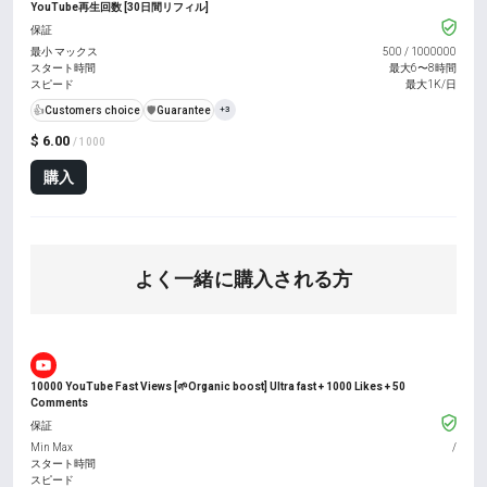
YouTube再生回数 [30日間リフィル]
保証
最小 マックス
500
/
1000000
スタート時間
最大6〜8時間
スピード
最大1K/日
👍
Customers choice
️🛡️
Guarantee
+3
$ 6.00
/ 1000
購入
よく一緒に購入される方
10000 YouTube Fast Views [🌱Organic boost] Ultra fast + 1000 Likes + 50
Comments
保証
Min Max
/
スタート時間
スピード