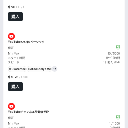
$ 90.00
/ 1
購入
YouTube いいね ベーシック
保証
Min Max
10
/
5000
スタート時間
0〜12時間
スピード
1日あたり5K
️🛡️
Guarantee
🍀
Absolutely safe
+4
$ 5.75
/ 1000
購入
YouTubeチャンネル登録者 VIP
保証
Min Max
1
/
1000
スタート時間
0-6時間