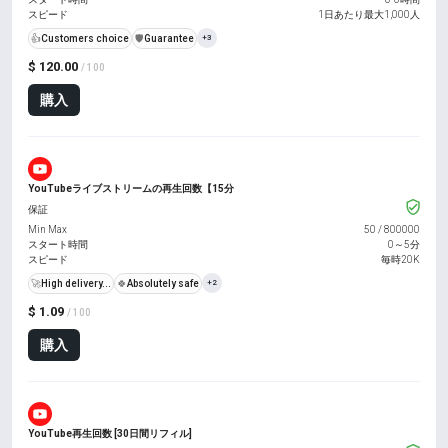
スピード
1日あたり最大1,000人
👍
Customers choice
️🛡️
Guarantee
+3
$ 120.00
/ 100
購入
YouTubeライブストリームの再生回数【15分
保証
Min Max
50
/
800000
スタート時間
0～5分
スピード
毎時20K
🚀
High delivery...
🍀
Absolutely safe
+2
$ 1.09
/ 100
購入
YouTube再生回数 [30日間リフィル]