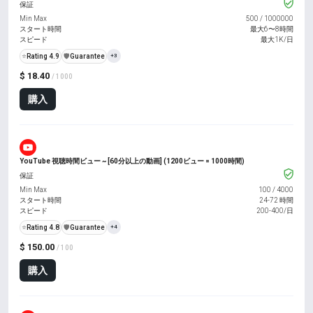
保証
Min Max
500
/
1000000
スタート時間
最大6〜8時間
スピード
最大1K/日
⭐
Rating 4.9
️🛡️
Guarantee
+3
$ 18.40
/ 1000
購入
YouTube 視聴時間ビュー ~ [60分以上の動画] (1200ビュー = 1000時間)
保証
Min Max
100
/
4000
スタート時間
24-72 時間
スピード
200-400/日
⭐
Rating 4.8
️🛡️
Guarantee
+4
$ 150.00
/ 100
購入