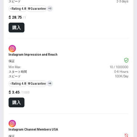
スピード
2-3 days
⭐
Rating 4.8
️🛡️
Guarantee
+2
$ 28.75
/ 1
購入
Instagram Impression and Reach
保証
Min Max
10
/
1000000
スタート時間
0-6 Hours
スピード
100K/Day
⭐
Rating 4.8
️🛡️
Guarantee
+6
$ 3.45
/ 1000
購入
Instagram Channel Members USA
保証