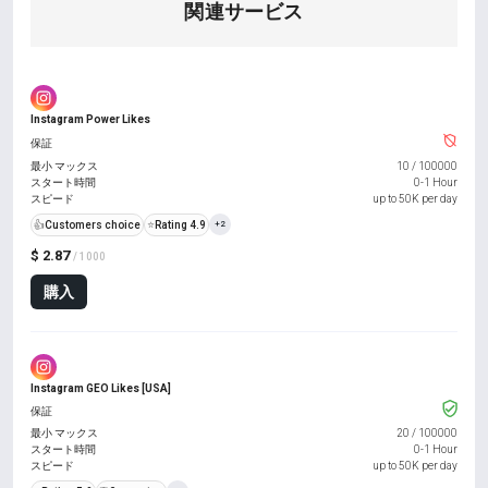
関連サービス
Instagram Power Likes
保証
最小 マックス
10
/
100000
スタート時間
0-1 Hour
スピード
up to 50K per day
👍
Customers choice
⭐
Rating 4.9
+2
$ 2.87
/ 1000
購入
Instagram GEO Likes [USA]
保証
最小 マックス
20
/
100000
スタート時間
0-1 Hour
スピード
up to 50K per day