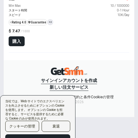
Min Max
10
/
1000000
スタート時間
0-1 Hour
スピード
10K/Day
⭐
Rating 4.0
️🛡️
Guarantee
+2
$ 7.47
/ 1000
購入
サインイン
アカウントを作成
新しい注文
サービス
プライバシーポリシー
ご利用規約と条件
Cookieの管理
当社では、Web サイトでのエクスペリエン
Copyright © 2026
スを向上させるためにオプションの Cookie
を使用します。 オプションの Cookie を拒
否すると、サービスを提供するために必要
な Cookie のみが使用されます。
クッキーの管理
衰退