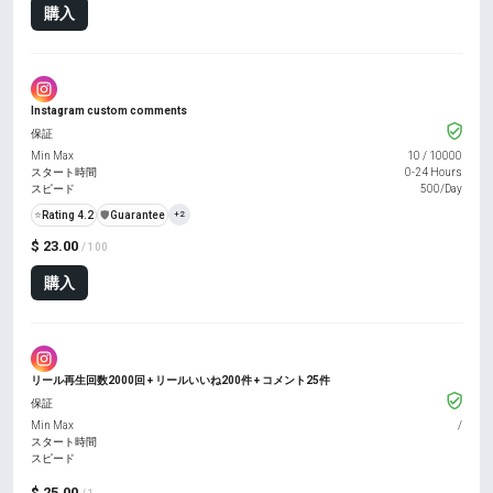
購入
Instagram custom comments
保証
Min Max
10
/
10000
スタート時間
0-24 Hours
スピード
500/Day
⭐
Rating 4.2
️🛡️
Guarantee
+2
$ 23.00
/ 100
購入
リール再生回数2000回 + リールいいね200件 + コメント25件
保証
Min Max
/
スタート時間
スピード
$ 25.00