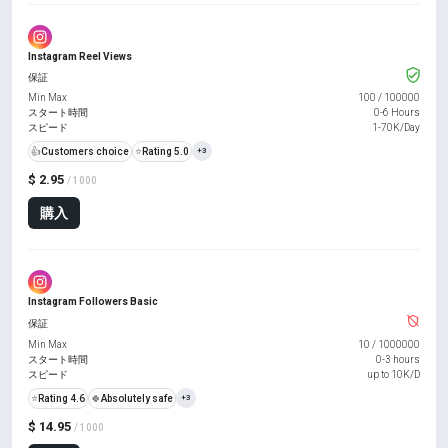
Instagram Reel Views
保証
Min Max
100
/
100000
スタート時間
0-6 Hours
スピード
1-70K/Day
👍
Customers choice
⭐
Rating 5.0
+3
$ 2.95
/ 1000
購入
Instagram Followers Basic
保証
Min Max
10
/
1000000
スタート時間
0-3 hours
スピード
up to 10K/D
⭐
Rating 4.6
🍀
Absolutely safe
+3
$ 14.95
/ 1000