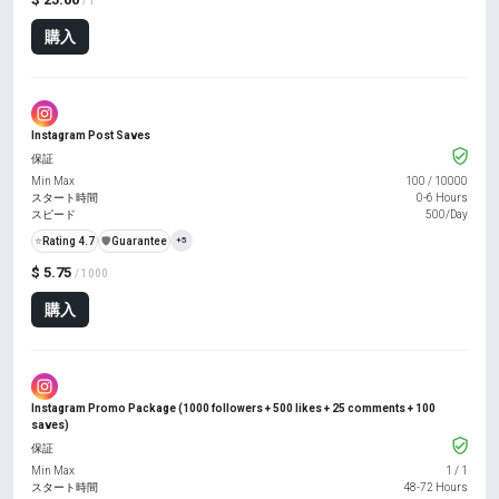
/ 1
購入
Instagram Post Saves
保証
Min Max
100
/
10000
スタート時間
0-6 Hours
スピード
500/Day
⭐
Rating 4.7
️🛡️
Guarantee
+5
$ 5.75
/ 1000
購入
Instagram Promo Package (1000 followers + 500 likes + 25 comments + 100
saves)
保証
Min Max
1
/
1
スタート時間
48-72 Hours