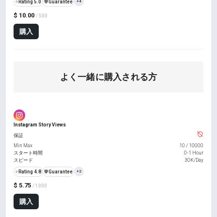
⭐
Rating 5.0
️🛡️
Guarantee
+4
$ 10.00
/ 500
購入
よく一緒に購入される方
Instagram Story Views
保証
Min Max
10
/
10000
スタート時間
0-1 Hour
スピード
30K/Day
⭐
Rating 4.8
️🛡️
Guarantee
+2
$ 5.75
/ 1000
購入