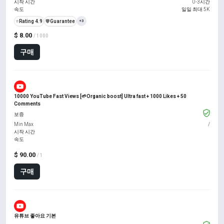
시작 시간
0-3시간
속도
일일 최대 5K
⭐
Rating 4.9
️🛡️
Guarantee
+3
$ 8.00
/ 1000
구매
10000 YouTube Fast Views [🌱Organic boost] Ultra fast + 1000 Likes + 50
Comments
보증
Min Max
/
시작 시간
속도
$ 90.00
/ 1
구매
유튜브 좋아요 기본