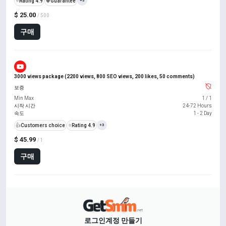
⭐
Rating 4.9
️🛡️
Guarantee
+3
$ 25.00
/ 500
구매
3000 views package (2200 views, 800 SEO views, 200 likes, 50 comments)
보증
Min Max
1
/
1
시작 시간
24-72 Hours
속도
1 - 2 Day
👍
Customers choice
⭐
Rating 4.9
+3
$ 45.99
/ 1
구매
로그인
계정 만들기