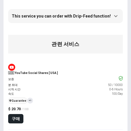
This service you can order with Drip-Feed function!
관련 서비스
🇺🇸 YouTube Social Shares [ USA ]
보증
분 최대
50
/
10000
시작 시간
0-6 Hours
속도
100/Day
️🛡️
Guarantee
+1
$ 20.70
/ 100
구매