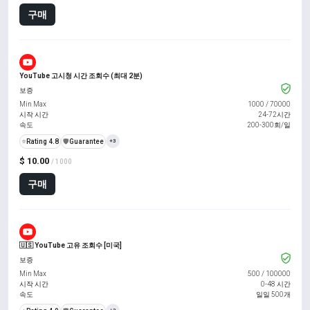
구매
YouTube 고시청 시간 조회수 (최대 2분)
보증
Min Max
1000
/
70000
시작 시간
24-72시간
속도
200-300회/일
⭐
Rating 4.8
️🛡️
Guarantee
+3
$ 10.00
/ 1000
구매
🇺🇸 YouTube 고유 조회수 [미국]
보증
Min Max
500
/
100000
시작 시간
0-48 시간
속도
일일 500개