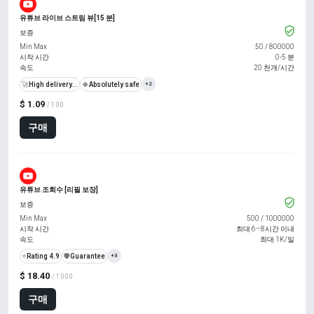
유튜브 라이브 스트림 뷰[15 분]
보증
Min Max
50
/
800000
시작 시간
0-5 분
속도
20 천개/시간
🚀
High delivery...
🍀
Absolutely safe
+2
$ 1.09
/ 100
구매
유튜브 조회수 [리필 보장]
보증
Min Max
500
/
1000000
시작 시간
최대 6–8시간 이내
속도
최대 1K/일
⭐
Rating 4.9
️🛡️
Guarantee
+3
$ 18.40
/ 1000
구매