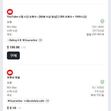
YouTube 시청 시간 조회수 ~ [60분 이상 영상] (1200 조회수 = 1000시간)
보증
Min Max
100
/
4000
시작 시간
24-72시간
속도
일일 200-400개
⭐
Rating 4.8
️🛡️
Guarantee
+4
$ 150.00
/ 100
구매
유튜브 댓글
보증
Min Max
10
/
10000
시작 시간
0-6 시간
속도
최대 100/일
️🛡️
Guarantee
🍀
Absolutely safe
+4
$ 0.10
/ 10