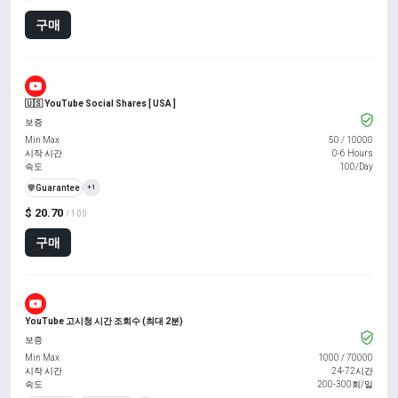
구매
🇺🇸 YouTube Social Shares [ USA ]
보증
Min Max
50
/
10000
시작 시간
0-6 Hours
속도
100/Day
️🛡️
Guarantee
+1
$ 20.70
/ 100
구매
YouTube 고시청 시간 조회수 (최대 2분)
보증
Min Max
1000
/
70000
시작 시간
24-72시간
속도
200-300회/일