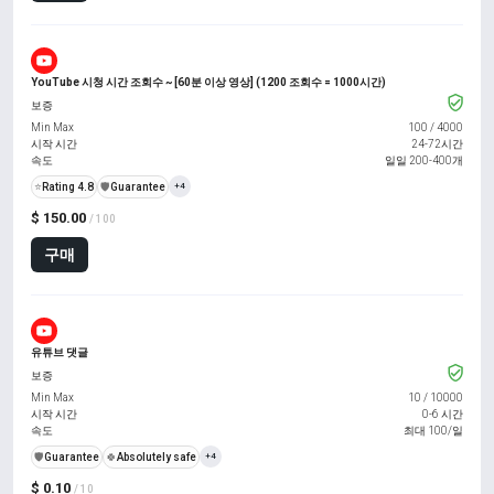
YouTube 시청 시간 조회수 ~ [60분 이상 영상] (1200 조회수 = 1000시간)
보증
Min Max
100
/
4000
시작 시간
24-72시간
속도
일일 200-400개
⭐
Rating 4.8
️🛡️
Guarantee
+4
$ 150.00
/ 100
구매
유튜브 댓글
보증
Min Max
10
/
10000
시작 시간
0-6 시간
속도
최대 100/일
️🛡️
Guarantee
🍀
Absolutely safe
+4
$ 0.10
/ 10