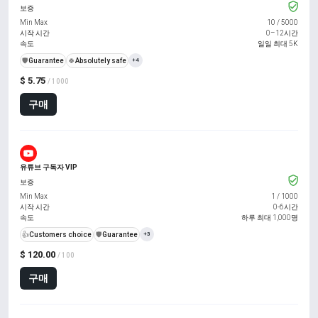
보증
Min Max
10
/
5000
시작 시간
0–12시간
속도
일일 최대 5K
️🛡️
Guarantee
🍀
Absolutely safe
+4
$ 5.75
/ 1000
구매
유튜브 구독자 VIP
보증
Min Max
1
/
1000
시작 시간
0-6시간
속도
하루 최대 1,000명
👍
Customers choice
️🛡️
Guarantee
+3
$ 120.00
/ 100
구매