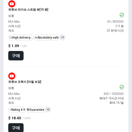
유튜브 라이브 스트림 뷰[15 분]
보증
Min Max
50
/
800000
시작 시간
0-5 분
속도
20 천개/시간
🚀
High delivery...
🍀
Absolutely safe
+2
$ 1.09
/ 100
구매
유튜브 조회수 [리필 보장]
보증
Min Max
500
/
1000000
시작 시간
최대 6–8시간 이내
속도
최대 1K/일
⭐
Rating 4.9
️🛡️
Guarantee
+3
$ 18.40
/ 1000
구매