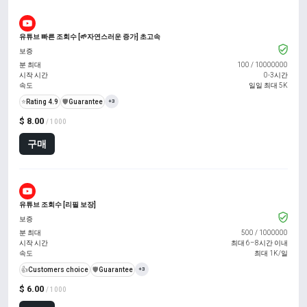
유튜브 빠른 조회수 [🌱자연스러운 증가] 초고속
보증
분 최대
100
/
10000000
시작 시간
0-3시간
속도
일일 최대 5K
⭐
Rating 4.9
️🛡️
Guarantee
+3
$ 8.00
/ 1000
구매
유튜브 조회수 [리필 보장]
보증
분 최대
500
/
1000000
시작 시간
최대 6–8시간 이내
속도
최대 1K/일
👍
Customers choice
️🛡️
Guarantee
+3
$ 6.00
/ 1000