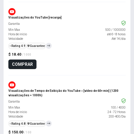
Visualizações do YouTube [recarga]
Garantia
Min Max
500
/
1000000
Hora de início
até 6–8 horas
Velocidade
Até 1K/dia
⭐
Rating 4.9
️🛡️
Guarantee
+3
$ 18.40
/ 1000
COMPRAR
Visualizações de Tempo de Exibição do YouTube ~ [vídeo de 60+ min] (1200
visualizações = 1000h)
Garantia
Min Max
100
/
4000
Hora de início
24 - 72 Horas
Velocidade
200-400/Dia
⭐
Rating 4.8
️🛡️
Guarantee
+4
$ 150.00
/ 100