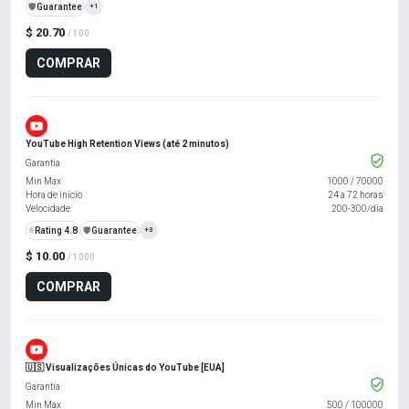
️🛡️
Guarantee
+1
$ 20.70
/ 100
COMPRAR
YouTube High Retention Views (até 2 minutos)
Garantia
Min Max
1000
/
70000
Hora de início
24 a 72 horas
Velocidade
200-300/dia
⭐
Rating 4.8
️🛡️
Guarantee
+3
$ 10.00
/ 1000
COMPRAR
🇺🇸 Visualizações Únicas do YouTube [EUA]
Garantia
Min Max
500
/
100000