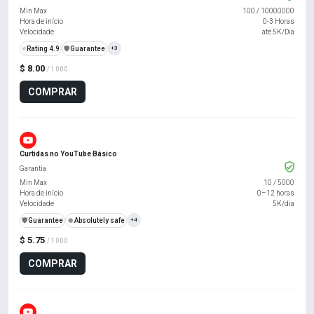
Min Max
100
/
10000000
Hora de início
0-3 Horas
Velocidade
até 5K/Dia
⭐
Rating 4.9
️🛡️
Guarantee
+3
$ 8.00
/ 1000
COMPRAR
Curtidas no YouTube Básico
Garantia
Min Max
10
/
5000
Hora de início
0–12 horas
Velocidade
5K/dia
️🛡️
Guarantee
🍀
Absolutely safe
+4
$ 5.75
/ 1000
COMPRAR