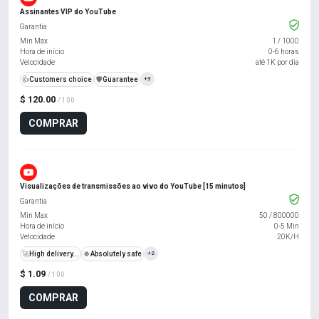
Assinantes VIP do YouTube
Garantia
Min Max
1
/
1000
Hora de início
0-6 horas
Velocidade
até 1K por dia
👍
Customers choice
️🛡️
Guarantee
+3
$ 120.00
/ 100
COMPRAR
Visualizações de transmissões ao vivo do YouTube [15 minutos]
Garantia
Min Max
50
/
800000
Hora de início
0-5 Min
Velocidade
20K/H
🚀
High delivery...
🍀
Absolutely safe
+2
$ 1.09
/ 100
COMPRAR