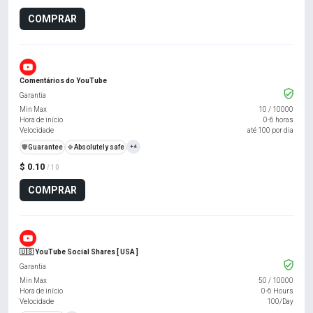
COMPRAR
Comentários do YouTube
Garantia
Min Max
10
/
10000
Hora de início
0-6 horas
Velocidade
até 100 por dia
️🛡️
Guarantee
🍀
Absolutely safe
+4
$ 0.10
/ 10
COMPRAR
🇺🇸 YouTube Social Shares [ USA ]
Garantia
Min Max
50
/
10000
Hora de início
0-6 Hours
Velocidade
100/Day