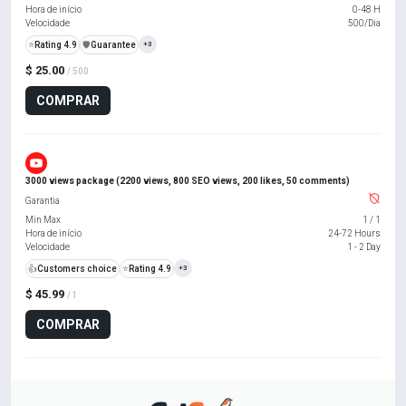
Hora de início
0-48 H
Velocidade
500/Dia
⭐
Rating 4.9
️🛡️
Guarantee
+3
$ 25.00
/ 500
COMPRAR
3000 views package (2200 views, 800 SEO views, 200 likes, 50 comments)
Garantia
Min Max
1
/
1
Hora de início
24-72 Hours
Velocidade
1 - 2 Day
👍
Customers choice
⭐
Rating 4.9
+3
$ 45.99
/ 1
COMPRAR