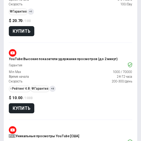
Скорость
100/Day
️🛡️
Гарантия
+1
$ 20.70
/ 100
КУПИТЬ
YouTube Высокие показатели удержания просмотров (до 2 минут)
Гарантия
Min Max
1000
/
70000
Время начала
24-72 часа
Скорость
200-300/день
⭐
Рейтинг 4.8
️🛡️
Гарантия
+3
$ 10.00
/ 1000
КУПИТЬ
🇺🇸 Уникальные просмотры YouTube [США]