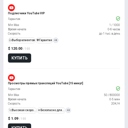
Подписчики YouTube VIP
Гарантия
Min Max
1
/
1000
Время начала
0-6 часов
Скорость
до 1 тыс. в день
👍
Выбор клиентов
️🛡️
Гарантия
+3
$ 120.00
/ 100
КУПИТЬ
Просмотры прямых трансляций YouTube [15 минут]
Гарантия
Min Max
50
/
800000
Время начала
0-5 мин
Скорость
20K/H
🚀
Высокая скоро...
🍀
Безопасно для...
+2
$ 1.09
/ 100
КУПИТЬ