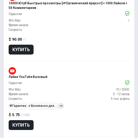
10000 Ютуб Быстрые просмотры [🌱Органический прирост] + 1000 Лайков +
50 Комментариев
Гарантия
Min Max
/
Время начала
Скорость
$ 90.00
/ 1
КУПИТЬ
Лайки YouTube Базовый
Гарантия
Min Max
10
/
5000
Время начала
0 - 12 часов
Скорость
5 тыс. в день
️🛡️
Гарантия
🍀
Безопасно для...
+4
$ 5.75
/ 1000
КУПИТЬ