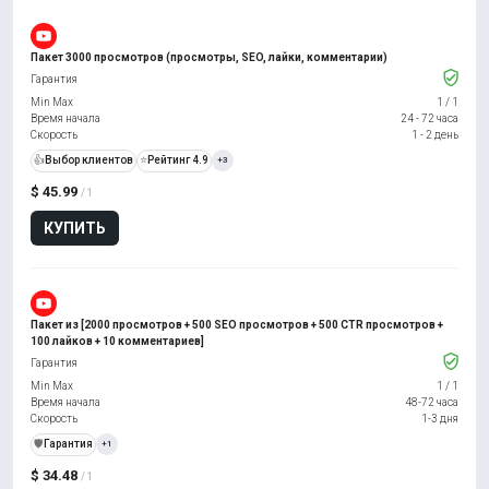
Пакет 3000 просмотров (просмотры, SEO, лайки, комментарии)
Гарантия
Min Max
1
/
1
Время начала
24 - 72 часа
Скорость
1 - 2 день
👍
Выбор клиентов
⭐
Рейтинг 4.9
+3
$ 45.99
/ 1
КУПИТЬ
Пакет из [2000 просмотров + 500 SEO просмотров + 500 CTR просмотров +
100 лайков + 10 комментариев]
Гарантия
Min Max
1
/
1
Время начала
48-72 часа
Скорость
1-3 дня
️🛡️
Гарантия
+1
$ 34.48
/ 1