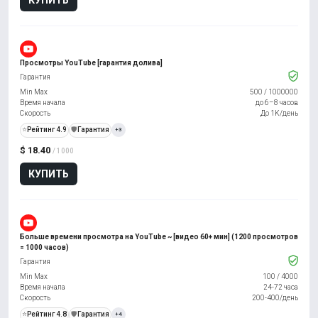
Просмотры YouTube [гарантия долива]
Гарантия
Min Max
500
/
1000000
Время начала
до 6–8 часов
Скорость
До 1K/день
⭐
Рейтинг 4.9
️🛡️
Гарантия
+3
$ 18.40
/ 1000
КУПИТЬ
Больше времени просмотра на YouTube ~ [видео 60+ мин] (1200 просмотров
= 1000 часов)
Гарантия
Min Max
100
/
4000
Время начала
24-72 часа
Скорость
200-400/день
⭐
Рейтинг 4.8
️🛡️
Гарантия
+4