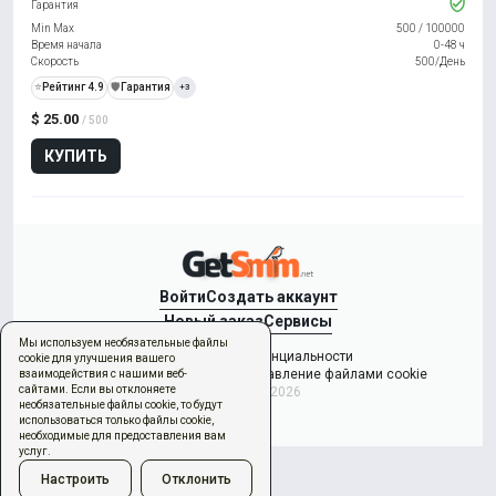
Гарантия
Min Max
500
/
100000
Время начала
0-48 ч
Скорость
500/День
⭐
Рейтинг 4.9
️🛡️
Гарантия
+3
$ 25.00
/ 500
КУПИТЬ
Войти
Создать аккаунт
Новый заказ
Сервисы
Мы используем необязательные файлы
Политикой конфиденциальности
cookie для улучшения вашего
Условиями использования
Управление файлами cookie
взаимодействия с нашими веб-
сайтами. Если вы отклоняете
Copyright © 2026
необязательные файлы cookie, то будут
использоваться только файлы cookie,
необходимые для предоставления вам
услуг.
Настроить
Отклонить