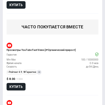
КУПИТЬ
ЧАСТО ПОКУПАЕТСЯ ВМЕСТЕ
Просмотры YouTube Fast Views [🌱Органический прирост]
Гарантия
Min Max
100
/
10000000
Время начала
0-3 часа
Скорость
до 5K/День
⭐
Рейтинг 4.9
️🛡️
Гарантия
+3
$ 8.00
/ 1000
КУПИТЬ