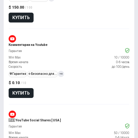
$ 150.00
/ 100
КУПИТЬ
Комментарии на Youtube
Гарантия
Min Max
10
/
10000
Время начала
0-6 часов
Скорость
до 100/день
️🛡️
Гарантия
🍀
Безопасно для...
+4
$ 0.10
/ 10
КУПИТЬ
🇺🇸 YouTube Social Shares [ USA ]
Гарантия
Min Max
50
/
10000
Время начала
0-6 Hours