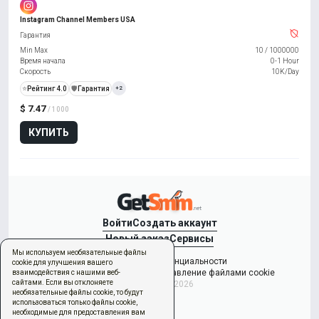
Instagram Channel Members USA
Гарантия
Min Max
10
/
1000000
Время начала
0-1 Hour
Скорость
10K/Day
⭐
Рейтинг 4.0
️🛡️
Гарантия
+2
$ 7.47
/ 1000
КУПИТЬ
Войти
Создать аккаунт
Новый заказ
Сервисы
Мы используем необязательные файлы
Политикой конфиденциальности
cookie для улучшения вашего
Условиями использования
Управление файлами cookie
взаимодействия с нашими веб-
сайтами. Если вы отклоняете
Copyright © 2026
необязательные файлы cookie, то будут
использоваться только файлы cookie,
необходимые для предоставления вам