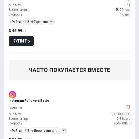
Min Max
1
/
1
Время начала
48-72 часа
Скорость
1-3 дня
⭐
Рейтинг 4.8
️🛡️
Гарантия
+2
$ 45.99
/ 1
КУПИТЬ
ЧАСТО ПОКУПАЕТСЯ ВМЕСТЕ
Instagram Followers Basic
Гарантия
Min Max
10
/
1000000
Время начала
0-3 hours
Скорость
up to 10K/D
⭐
Рейтинг 4.6
🍀
Безопасно для...
+3