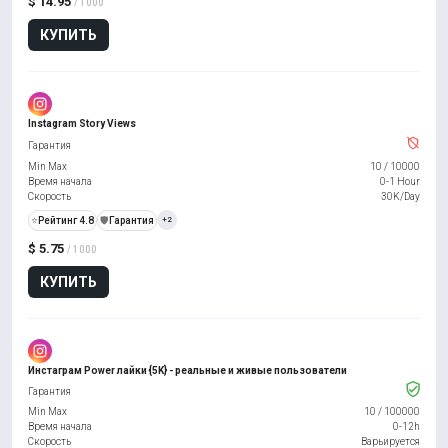
$ 14.95
/ 1000
КУПИТЬ
Instagram Story Views
Гарантия
Min Max
10
/
10000
Время начала
0-1 Hour
Скорость
30K/Day
⭐
Рейтинг 4.8
️🛡️
Гарантия
+2
$ 5.75
/ 1000
КУПИТЬ
Инстаграм Power лайки {5K} - реальные и живые пользователи
Гарантия
Min Max
10
/
100000
Время начала
0-12h
Скорость
Варьируется