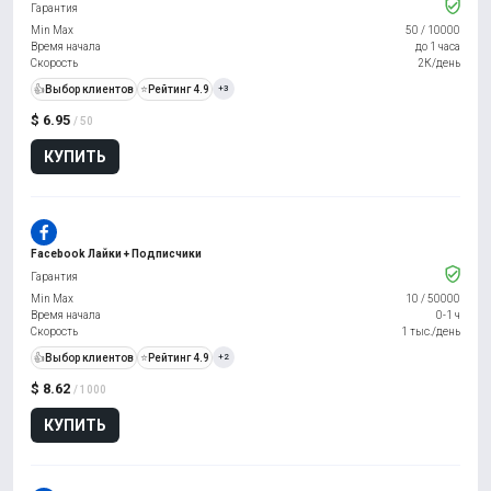
Гарантия
Min Max
50
/
10000
Время начала
до 1 часа
Скорость
2К/день
👍
Выбор клиентов
⭐
Рейтинг 4.9
+3
$ 6.95
/ 50
КУПИТЬ
Facebook Лайки + Подписчики
Гарантия
Min Max
10
/
50000
Время начала
0-1 ч
Скорость
1 тыс./день
👍
Выбор клиентов
⭐
Рейтинг 4.9
+2
$ 8.62
/ 1000
КУПИТЬ