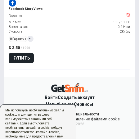
Facebook Story Views
Гарантия
Min Max
100
/
10000
Время начала
0-1 Hour
Скорость
2K/Day
️🛡️
Гарантия
+1
$ 3.50
/ 1000
КУПИТЬ
Войти
Создать аккаунт
Новый заказ
Сервисы
Мы используем необязательные файлы
Политикой конфиденциальности
cookie для улучшения вашего
Условиями использования
Управление файлами cookie
взаимодействия с нашими веб-
сайтами. Если вы отклоняете
Copyright © 2026
необязательные файлы cookie, то будут
использоваться только файлы cookie,
необходимые для предоставления вам