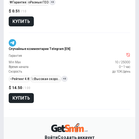
️🛡️
Гарантия
🌐
Разные ГЕО
+3
$ 0.51
/ 10
КУПИТЬ
Случайные комментарии Telegram [EN]
Гарантия
Min Max
10
/
25000
Время начала
0–1 час
Скорость
до 10K/день
⭐
Рейтинг 4.8
🚀
Высокая скоро...
+3
$ 14.50
/ 100
КУПИТЬ
Войти
Создать аккаунт