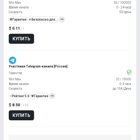
Min Max
50
/
100000
Время начала
0 - 24 часа
Скорость
50/день
️🛡️
Гарантия
🍀
Безопасно для...
+4
$ 0.11
/ 1
КУПИТЬ
Участники Telegram-канала [Россия]
Гарантия
Min Max
10
/
15000
Время начала
0-3 часа
Скорость
до 15K/День
⭐
Рейтинг 5.0
️🛡️
Гарантия
+3
$ 8.50
/ 100
КУПИТЬ