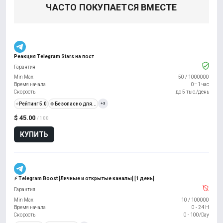
ЧАСТО ПОКУПАЕТСЯ ВМЕСТЕ
Реакция Telegram Stars на пост
Гарантия
Min Max
50
/
1000000
Время начала
0–1 час
Скорость
до 5 тыс./день
⭐
Рейтинг 5.0
🍀
Безопасно для...
+3
$ 45.00
/ 100
КУПИТЬ
⚡️ Telegram Boost [Личные и открытые каналы] [1 день]
Гарантия
Min Max
10
/
100000
Время начала
0 - 24 H
Скорость
0 - 100/Day