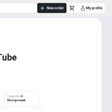
New order
My profile
Tube
Гарантия
️🛡️
Бессрочная