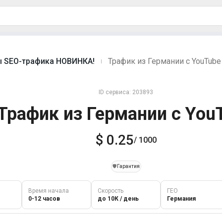
ы SEO-трафика НОВИНКА!
Трафик из Германии с YouTube
|
ID сервиса: 203893
Трафик из Германии с You
$ 0.25
/ 1000
️🛡️
Гарантия
Время начала
Скорость
ГЕО
0-12 часов
до 10К / день
Германия