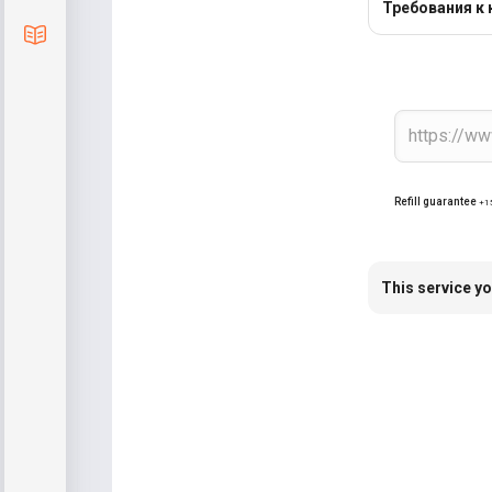
Требования к 
Blog
Refill guarantee
+1
This service yo