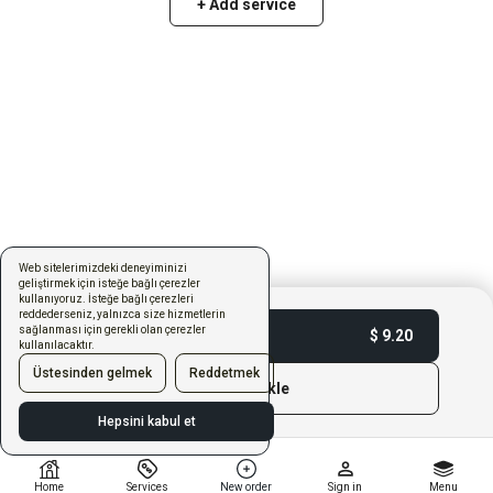
+ Add service
Web sitelerimizdeki deneyiminizi
geliştirmek için isteğe bağlı çerezler
kullanıyoruz. İsteğe bağlı çerezleri
reddederseniz, yalnızca size hizmetlerin
sağlanması için gerekli olan çerezler
Satın Al
$ 9.20
kullanılacaktır.
Üstesinden gelmek
Reddetmek
Sepete ekle
Hepsini kabul et
Home
Services
New order
Sign in
Menu