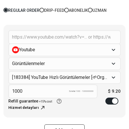
REGULAR ORDER
DRIP-FEED
ABONELIK
UZMAN
Youtube
Görüntülenmeler
[183384] YouTube Hızlı Görüntülemeler [🌱Organik destek] Ultra hızlı
$ 9.20
Sınırlar 100 - 10000000
Refill guarantee
+15% cost
Hizmet detayları