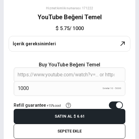
Hizmet kimlik numarası: 171222
YouTube Beğeni Temel
$ 5.75
/ 1000
İçerik gereksinimleri
Buy YouTube Beğeni Temel
Sınırlar 10 - 5000
Refill guarantee
+15% cost
SATIN AL
$ 6.61
SEPETE EKLE