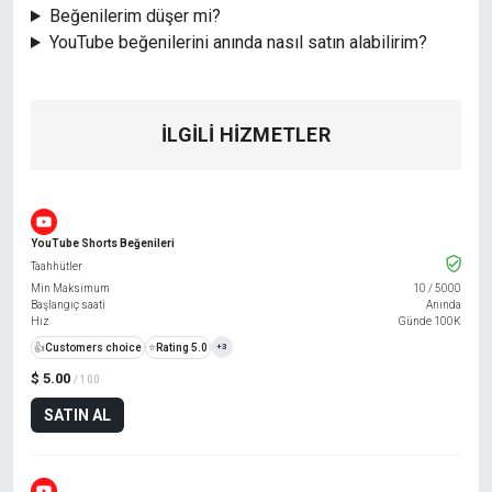
Beğenilerim düşer mi?
YouTube beğenilerini anında nasıl satın alabilirim?
İLGILI HIZMETLER
YouTube Shorts Beğenileri
Taahhütler
Min Maksimum
10
/
5000
Başlangıç saati
Anında
Hız
Günde 100K
👍
Customers choice
⭐
Rating 5.0
+3
$ 5.00
/ 100
SATIN AL