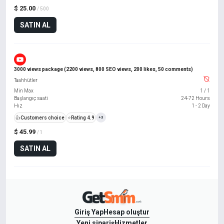
$ 25.00
/ 500
SATIN AL
3000 views package (2200 views, 800 SEO views, 200 likes, 50 comments)
Taahhütler
Min Max
1
/
1
Başlangıç saati
24-72 Hours
Hız
1 - 2 Day
👍
Customers choice
⭐
Rating 4.9
+3
$ 45.99
/ 1
SATIN AL
Giriş Yap
Hesap oluştur
Yeni sipariş
Hizmetler