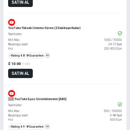
SATIN AL
YouTube Yüksek İzlenme Süresi (2 Dakikaya Kadar)
Taahhütler
Min Max
1000
/
70000
Başlangıç saati
24-72 Saat
Hız
200-300/Gün
⭐
Rating 4.8
️🛡️
Guarantee
+3
$ 10.00
/ 1000
SATIN AL
🇺🇸 YouTube Eşsiz Görüntülemeler [ABD]
Taahhütler
Min Max
500
/
100000
Başlangıç saati
0-48 Saat
Hız
500/Gün
⭐
Rating 4.9
️🛡️
Guarantee
+3