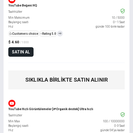
YouTube Beğeni HQ
Taahhütler
Min Maksimum
10
/
5000
Başlangıç saati
0–1 Saat
Hız
günde 100 bin'e kadar
👍
Customers choice
⭐
Rating 5.0
+3
$ 4.60
/ 1000
SATIN AL
SIKLIKLA BIRLIKTE SATIN ALINIR
YouTube Hızlı Görüntülemeler [🌱Organik destek] Ultra hızlı
Taahhütler
Min Max
100
/
10000000
Başlangıç saati
0-3 Saat
Hız
günde 5K'ya kadar