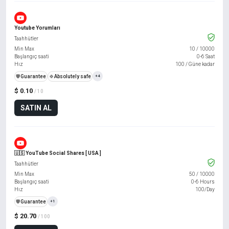
Youtube Yorumları
Taahhütler
Min Max
10
/
10000
Başlangıç saati
0-6 Saat
Hız
100 / Güne kadar
️🛡️
Guarantee
🍀
Absolutely safe
+4
$ 0.10
/ 10
SATIN AL
🇺🇸 YouTube Social Shares [ USA ]
Taahhütler
Min Max
50
/
10000
Başlangıç saati
0-6 Hours
Hız
100/Day
️🛡️
Guarantee
+1
$ 20.70
/ 100