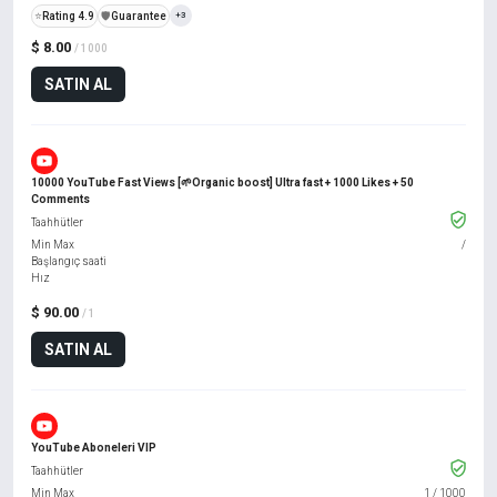
⭐
Rating 4.9
️🛡️
Guarantee
+3
$ 8.00
/ 1000
SATIN AL
10000 YouTube Fast Views [🌱Organic boost] Ultra fast + 1000 Likes + 50
Comments
Taahhütler
Min Max
/
Başlangıç saati
Hız
$ 90.00
/ 1
SATIN AL
YouTube Aboneleri VIP
Taahhütler
Min Max
1
/
1000