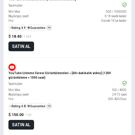
Taahhütler
Min Max
500
/
1000000
Başlangıç saati
6–8 saate kadar
Hız
Günde 1K’ya kadar
⭐
Rating 4.9
️🛡️
Guarantee
+3
$ 18.40
/ 1000
SATIN AL
YouTube İzlenme Süresi Görüntülemeleri ~ [60+ dakikalık video] (1200
görüntüleme = 1000 saat)
Taahhütler
Min Max
100
/
4000
Başlangıç saati
24-72 saat
Hız
200-400/Gün
⭐
Rating 4.8
️🛡️
Guarantee
+4
$ 150.00
/ 100
SATIN AL