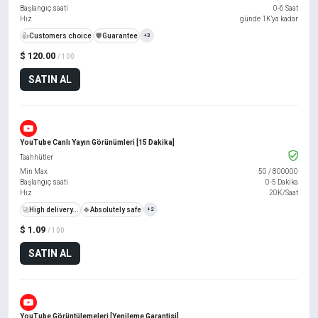
Başlangıç saati
0-6 Saat
Hız
günde 1K'ya kadar
👍
Customers choice
️🛡️
Guarantee
+3
$ 120.00
/ 100
SATIN AL
YouTube Canlı Yayın Görünümleri [15 Dakika]
Taahhütler
Min Max
50
/
800000
Başlangıç saati
0-5 Dakika
Hız
20K/Saat
🚀
High delivery...
🍀
Absolutely safe
+2
$ 1.09
/ 100
SATIN AL
YouTube Görüntülemeleri [Yenileme Garantisi]