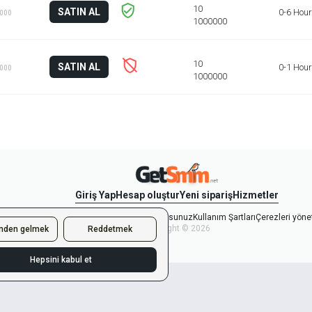
SATIN AL
0-6 Hou
1000
SATIN AL
0-1 Hour
1000
Giriş Yap
Hesap oluştur
Yeni sipariş
Hizmetler
ve Gizlilik Politikasını kabul ediyorsunuz
Kullanım Şartları
Çerezleri yöne
Copyright © 2026
inden gelmek
Reddetmek
Hepsini kabul et