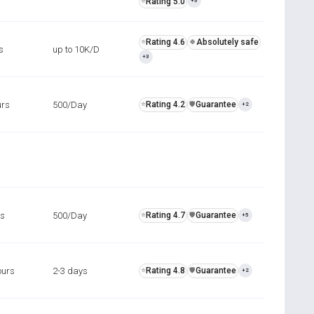
Rating 5.0
⭐
+3
Rating 4.6
Absolutely safe
⭐
🍀
s
up to 10K/D
+3
urs
500/Day
Rating 4.2
Guarantee
⭐
️🛡️
+2
rs
500/Day
Rating 4.7
Guarantee
⭐
️🛡️
+5
ours
2-3 days
Rating 4.8
Guarantee
⭐
️🛡️
+2