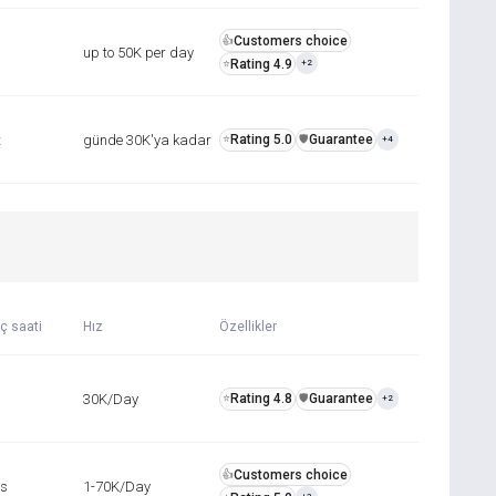
Customers choice
👍
up to 50K per day
Rating 4.9
⭐
+2
t
günde 30K'ya kadar
Rating 5.0
Guarantee
⭐
️🛡️
+4
ç saati
Hız
Özellikler
30K/Day
Rating 4.8
Guarantee
⭐
️🛡️
+2
Customers choice
👍
rs
1-70K/Day