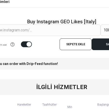
imleri
Buy Instagram GEO Likes [Italy]
SEPETE EKLE
S
5% cost
u can order with Drip-Feed function!
İLGILI HIZMETLER
Hareketler
Taahhütler
Başlangı
Min