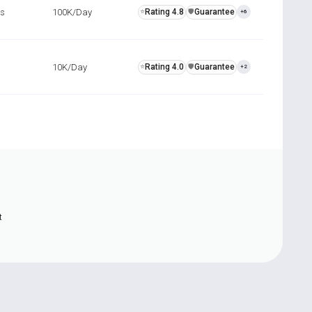
rs
100K/Day
Rating 4.8
Guarantee
⭐
️🛡️
+6
10K/Day
Rating 4.0
Guarantee
⭐
️🛡️
+2
t