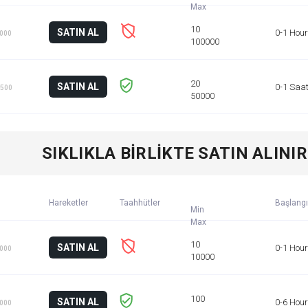
SATIN AL
0-1 Hour
1000
SATIN AL
0-1 Saa
 500
SIKLIKLA BIRLIKTE SATIN ALINIR
Hareketler
Taahhütler
Başlangı
Min
SATIN AL
0-1 Hour
1000
SATIN AL
0-6 Hou
1000