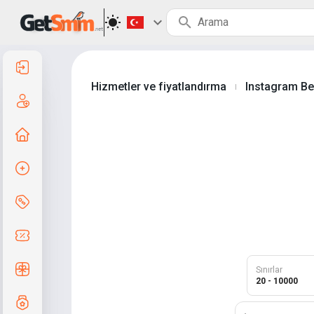
Giriş yap
Hizmetler ve fiyatlandırma
Instagram Be
|
Kayıt ol
Ana sayfaya
Sipariş oluştur
Hizmet ve fiyatlar
Kupon kodları
Ücretsiz Hediyele
Sınırlar
20 - 10000
Not sistemi