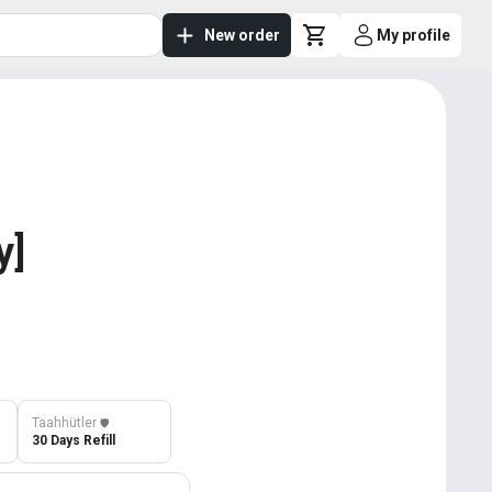
New order
My profile
y]
Taahhütler
️🛡️
30 Days Refill