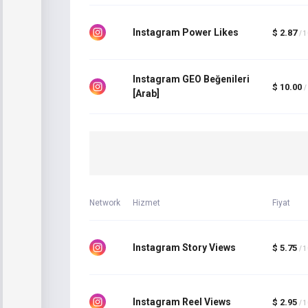
Instagram Power Likes
$ 2.87
/ 
Instagram GEO Beğenileri
$ 10.00
/
[Arab]
Network
Hizmet
Fiyat
Instagram Story Views
$ 5.75
/ 
Instagram Reel Views
$ 2.95
/ 