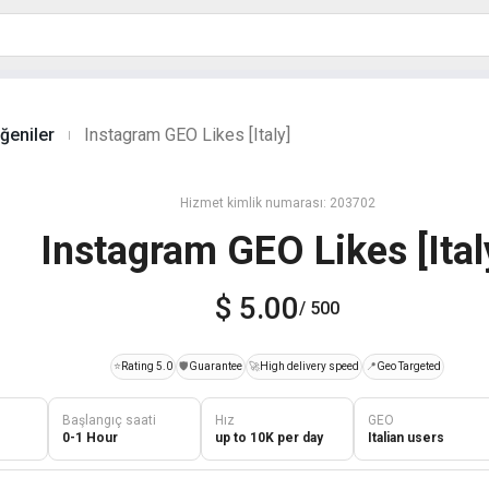
ğeniler
Instagram GEO Likes [Italy]
|
Hizmet kimlik numarası: 203702
Instagram GEO Likes [Ital
$ 5.00
/ 500
⭐
Rating 5.0
️🛡️
Guarantee
🚀
High delivery speed
📍
Geo Targeted
Başlangıç saati
Hız
GEO
0-1 Hour
up to 10K per day
Italian users