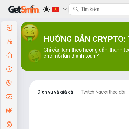
Đăng nhập
HƯỚNG DẪN CRYPTO: T
Đăng ký
Chỉ cần làm theo hướng dẫn, thanh to
Trang chủ
cho mỗi lần thanh toán ⚡
Tạo đơn hàng
Dịch vụ & Giá cả
Dịch vụ và giá cả
Twitch Người theo dõi
|
Mã giảm giá
Quà tặng miễn phí
Hệ thống lớp