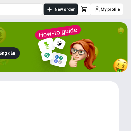
New order
My profile
ớng dẫn