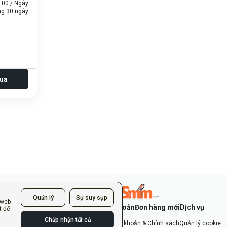
100 / Ngày
ong 30 ngày
ua
Quản lý
Sự suy sụp
 web
Đăng nhập
Tạo tài khoản
Đơn hàng mới
Dịch vụ
t để
Chấp nhận tất cả
Chính sách quyền riêng tư
Điều khoản & Chính sách
Quản lý cookie