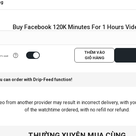
ng
Buy Facebook 120K Minutes For 1 Hours Vid
THÊM VÀO
5% cost
GIỎ HÀNG
u can order with Drip-Feed function!
o from another provider may result in incorrect delivery, with y
of the watchtime ordered, with no refill nor refund.
THƯỜNG XUYÊN MUA CÙNG