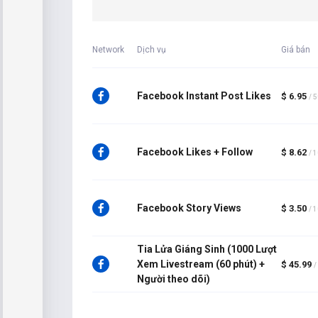
Network
Dịch vụ
Giá bán
Facebook Instant Post Likes
$ 6.95
/ 
Facebook Likes + Follow
$ 8.62
/ 
Facebook Story Views
$ 3.50
/ 
Tia Lửa Giáng Sinh (1000 Lượt
Xem Livestream (60 phút) +
$ 45.99
/
Người theo dõi)