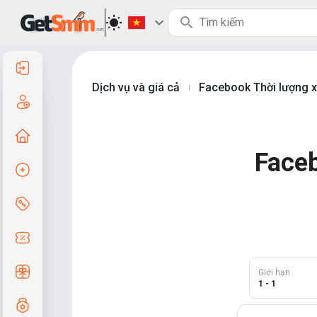
Đăng nhập
Dịch vụ và giá cả
Facebook Thời lượng 
|
Đăng ký
Trang chủ
Faceb
Tạo đơn hàng
Dịch vụ & Giá cả
Mã giảm giá
Quà tặng miễn phí
Giới hạn
1 - 1
Hệ thống lớp