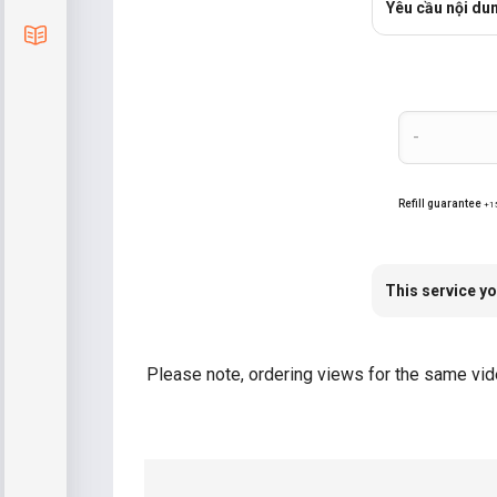
Yêu cầu nội du
Blog
Refill guarantee
+1
This service yo
Please note, ordering views for the same vide