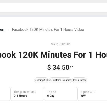
xem
Facebook 120K Minutes For 1 Hours Video
|
Mã ID : 186186
ook 120K Minutes For 1 Ho
$ 34.50
/ 1
⭐
Rating 5.0
👍
Customers choice
️🛡️
Guarantee
Thời gian bắt đầu
Tốc độ
Nguồn GEO
0-6 Hours
6 Day
WW