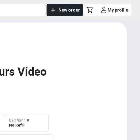
New order
My profile
urs Video
Bảo hành
️🛡️
No Refill