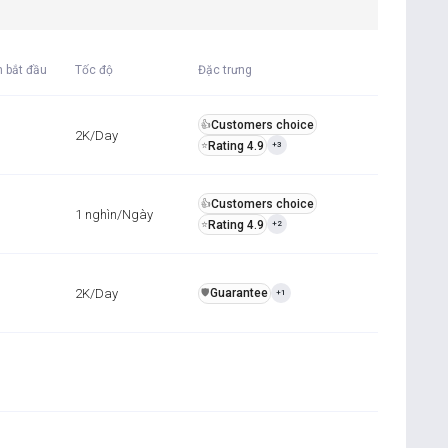
n bắt đầu
Tốc độ
Đặc trưng
Customers choice
👍
2K/Day
Rating 4.9
⭐
+3
Customers choice
👍
1 nghìn/Ngày
Rating 4.9
⭐
+2
2K/Day
Guarantee
️🛡️
+1