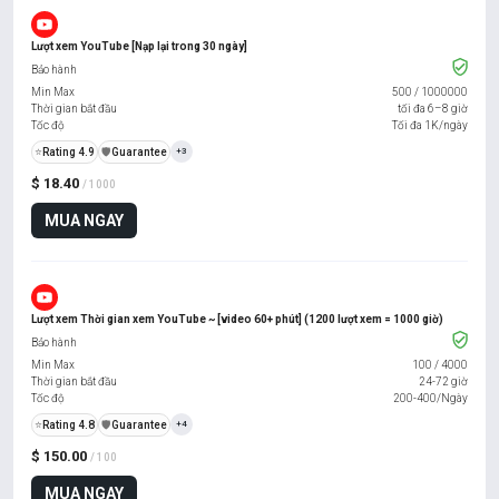
Lượt xem YouTube [Nạp lại trong 30 ngày]
Bảo hành
Min Max
500
/
1000000
Thời gian bắt đầu
tối đa 6–8 giờ
Tốc độ
Tối đa 1K/ngày
⭐
Rating 4.9
️🛡️
Guarantee
+3
$ 18.40
/ 1000
MUA NGAY
Lượt xem Thời gian xem YouTube ~ [video 60+ phút] (1200 lượt xem = 1000 giờ)
Bảo hành
Min Max
100
/
4000
Thời gian bắt đầu
24-72 giờ
Tốc độ
200-400/Ngày
⭐
Rating 4.8
️🛡️
Guarantee
+4
$ 150.00
/ 100
MUA NGAY