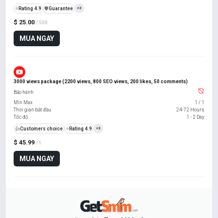
⭐
Rating 4.9
️🛡️
Guarantee
+3
$ 25.00
/ 500
MUA NGAY
3000 views package (2200 views, 800 SEO views, 200 likes, 50 comments)
Bảo hành
Min Max
1
/
1
Thời gian bắt đầu
24-72 Hours
Tốc độ
1 - 2 Day
👍
Customers choice
⭐
Rating 4.9
+3
$ 45.99
/ 1
MUA NGAY