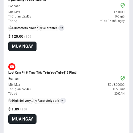
Bảo hành
Min Max
1
/
1000
Thời gian bắt đầu
0-6 giờ
Tốc độ
tối đa 1K mỗi ngày
👍
Customers choice
️🛡️
Guarantee
+3
$ 120.00
/ 100
MUA NGAY
Lượt Xem Phát Trực Tiếp Trên YouTube [15 Phút]
Bảo hành
Min Max
50
/
800000
Thời gian bắt đầu
0-5 Phút
Tốc độ
20K / H
🚀
High delivery...
🍀
Absolutely safe
+2
$ 1.09
/ 100
MUA NGAY