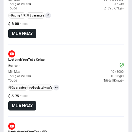
Thời gian bắt đầu
0-3 Giờ
Tốc độ
tối đa 5K/Ngày
⭐
Rating 4.9
️🛡️
Guarantee
+3
$ 8.00
/ 1000
MUA NGAY
Lượt thích YouTube Cơ bản
Bảo hành
Min Max
10
/
5000
Thời gian bắt đầu
0–12 giờ
Tốc độ
Tối đa 5K/ngày
️🛡️
Guarantee
🍀
Absolutely safe
+4
$ 5.75
/ 1000
MUA NGAY
Người đăng ký YouTube VIP