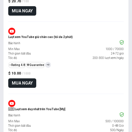
$ 20.70
/ 100
MUA NGAY
Lượt xem YouTube giữ chân cao (tối đa 2 phút)
Bảo hành
Min Max
1000
/
70000
Thời gian bắt đầu
24-72 giờ
Tốc độ
200-300 lượt xem/ngày
⭐
Rating 4.8
️🛡️
Guarantee
+3
$ 10.00
/ 1000
MUA NGAY
🇺🇸 Lượt xem duy nhất trên YouTube [Mỹ]
Bảo hành
Min Max
500
/
100000
Thời gian bắt đầu
0-48 Giờ
Tốc độ
500/Ngày