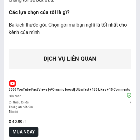
Các lựa chọn của tôi là gì?
Ba kích thước gói. Chọn gói mà bạn nghĩ là tốt nhất cho
kênh của mình.
DỊCH VỤ LIÊN QUAN
3000 YouTube Fast Views [🌱Organic boost] Ultra fast + 150 Likes + 15 Comments
Bảo hành
tối thiểu tối đa
/
Thời gian bắt đầu
Tốc độ
$ 40.00
/ 1
MUA NGAY