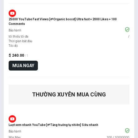
25000 YouTube Fast Views [🌱Organic boost] Ultra fast + 2000 Likes + 100
Comments
Bảo hành
tối thiểu tối đa
/
Thời gian bắt đầu
Tốc độ
$ 240.00
/ 1
MUA NGAY
THƯỜNG XUYÊN MUA CÙNG
Lượt xem nhanh YouTube [🌱Tăng trưởng tự nhiên] Siêu nhanh
Bảo hành
Min Max
100
/
10000000