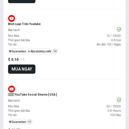
Bình Luận Trên Youtube
Bảo hành
Min Max
10
/
10000
Thời gian bắt đầu
0-6 Giờ
Tốc độ
lên đến 100 / Ngày
️🛡️
Guarantee
🍀
Absolutely safe
+4
$ 0.10
/ 10
MUA NGAY
🇺🇸 YouTube Social Shares [ USA ]
Bảo hành
Min Max
50
/
10000
Thời gian bắt đầu
0-6 Hours
Tốc độ
100/Day
️🛡️
Guarantee
+1