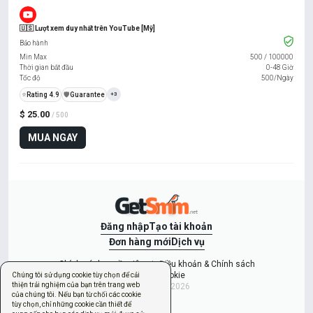
🇺🇸 Lượt xem duy nhất trên YouTube [Mỹ]
Bảo hành
Min Max
500
/
100000
Thời gian bắt đầu
0-48 Giờ
Tốc độ
500/Ngày
⭐
Rating 4.9
️🛡️
Guarantee
+3
$ 25.00
/ 500
MUA NGAY
Đăng nhập
Tạo tài khoản
Đơn hàng mới
Dịch vụ
Chính sách quyền riêng tư
Điều khoản & Chính sách
Quản lý cookie
Chúng tôi sử dụng cookie tùy chọn để cải
thiện trải nghiệm của bạn trên trang web
Copyright © 2026
của chúng tôi. Nếu bạn từ chối các cookie
tùy chọn, chỉ những cookie cần thiết để