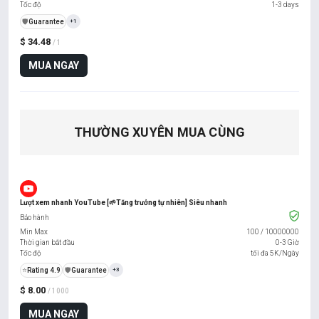
Tốc độ
1-3 days
️🛡️
Guarantee
+1
$ 34.48
/ 1
MUA NGAY
THƯỜNG XUYÊN MUA CÙNG
Lượt xem nhanh YouTube [🌱Tăng trưởng tự nhiên] Siêu nhanh
Bảo hành
Min Max
100
/
10000000
Thời gian bắt đầu
0-3 Giờ
Tốc độ
tối đa 5K/Ngày
⭐
Rating 4.9
️🛡️
Guarantee
+3
$ 8.00
/ 1000
MUA NGAY