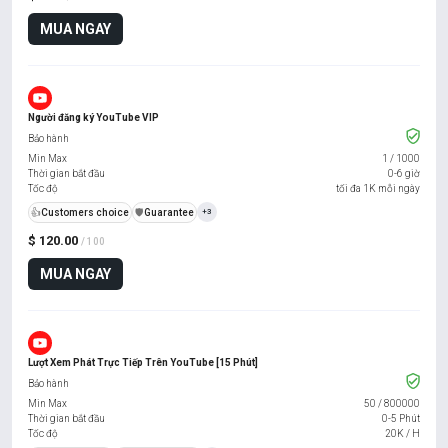
MUA NGAY
Người đăng ký YouTube VIP
Bảo hành
Min Max
1
/
1000
Thời gian bắt đầu
0-6 giờ
Tốc độ
tối đa 1K mỗi ngày
👍
Customers choice
️🛡️
Guarantee
+3
$ 120.00
/ 100
MUA NGAY
Lượt Xem Phát Trực Tiếp Trên YouTube [15 Phút]
Bảo hành
Min Max
50
/
800000
Thời gian bắt đầu
0-5 Phút
Tốc độ
20K / H