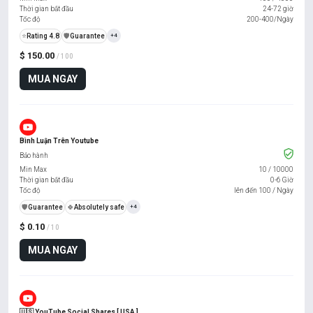
Thời gian bắt đầu
24-72 giờ
Tốc độ
200-400/Ngày
⭐
Rating 4.8
️🛡️
Guarantee
+4
$ 150.00
/ 100
MUA NGAY
Bình Luận Trên Youtube
Bảo hành
Min Max
10
/
10000
Thời gian bắt đầu
0-6 Giờ
Tốc độ
lên đến 100 / Ngày
️🛡️
Guarantee
🍀
Absolutely safe
+4
$ 0.10
/ 10
MUA NGAY
🇺🇸 YouTube Social Shares [ USA ]