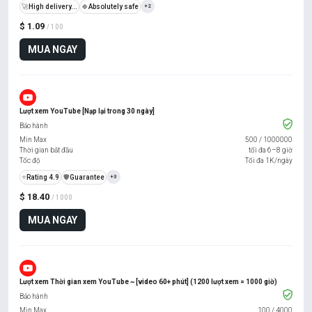
🚀
High delivery...
🍀
Absolutely safe
+2
$ 1.09
/ 100
MUA NGAY
Lượt xem YouTube [Nạp lại trong 30 ngày]
Bảo hành
Min Max
500
/
1000000
Thời gian bắt đầu
tối đa 6–8 giờ
Tốc độ
Tối đa 1K/ngày
⭐
Rating 4.9
️🛡️
Guarantee
+3
$ 18.40
/ 1000
MUA NGAY
Lượt xem Thời gian xem YouTube ~ [video 60+ phút] (1200 lượt xem = 1000 giờ)
Bảo hành
Min Max
100
/
4000