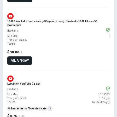
10000 YouTube Fast Views [🌱Organic boost] Ultra fast + 1000 Likes + 50
Comments
Bảo hành
Min Max
/
Thời gian bắt đầu
Tốc độ
$ 90.00
/ 1
MUA NGAY
Lượt thích YouTube Cơ bản
Bảo hành
Min Max
10
/
5000
Thời gian bắt đầu
0–12 giờ
Tốc độ
Tối đa 5K/ngày
️🛡️
Guarantee
🍀
Absolutely safe
+4
$ 5.75
/ 1000