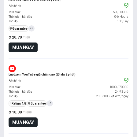
Bảo hành
Min Max
50
/
10000
Thời gian bắt đầu
0-6 Hours
Tốc độ
100/Day
️🛡️
Guarantee
+1
$ 20.70
/ 100
MUA NGAY
Lượt xem YouTube giữ chân cao (tối đa 2 phút)
Bảo hành
Min Max
1000
/
70000
Thời gian bắt đầu
24-72 giờ
Tốc độ
200-300 lượt xem/ngày
⭐
Rating 4.8
️🛡️
Guarantee
+3
$ 10.00
/ 1000
MUA NGAY