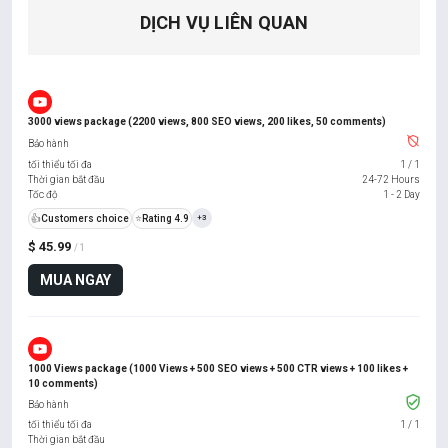
DỊCH VỤ LIÊN QUAN
3000 views package (2200 views, 800 SEO views, 200 likes, 50 comments)
Bảo hành
tối thiểu tối đa
1
/
1
Thời gian bắt đầu
24-72 Hours
Tốc độ
1 - 2 Day
👍
Customers choice
⭐
Rating 4.9
+3
$ 45.99
/ 1
MUA NGAY
1000 Views package (1000 Views + 500 SEO views + 500 CTR views + 100 likes +
10 comments)
Bảo hành
tối thiểu tối đa
1
/
1
Thời gian bắt đầu