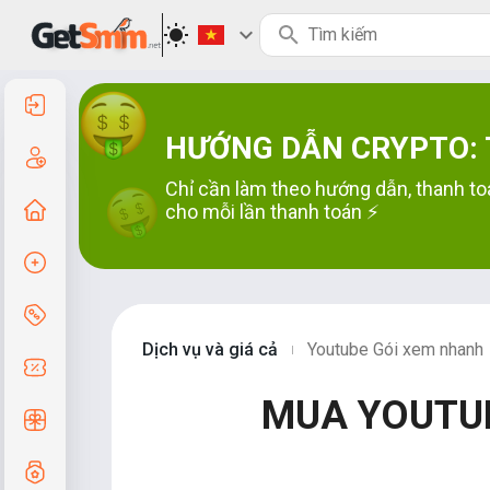
Đăng nhập
HƯỚNG DẪN CRYPTO: T
Đăng ký
Chỉ cần làm theo hướng dẫn, thanh to
Trang chủ
cho mỗi lần thanh toán ⚡
Tạo đơn hàng
Dịch vụ & Giá cả
Dịch vụ và giá cả
Youtube Gói xem nhanh
|
Mã giảm giá
MUA YOUTUB
Quà tặng miễn phí
Hệ thống lớp