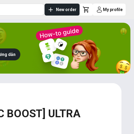
New order
My profile
ớng dẫn
C BOOST] ULTRA