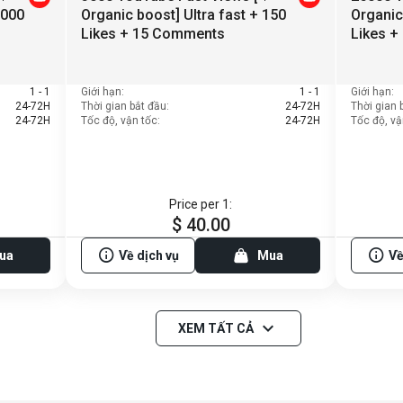
1000
Organic boost] Ultra fast + 150
Organic
Likes + 15 Comments
Likes 
1 - 1
Giới hạn:
1 - 1
Giới hạn:
24-72H
Thời gian bắt đầu:
24-72H
Thời gian 
24-72H
Tốc độ, vận tốc:
24-72H
Tốc độ, vậ
Price per 1:
$ 40.00
ua
Về dịch vụ
Mua
Về
XEM TẤT CẢ