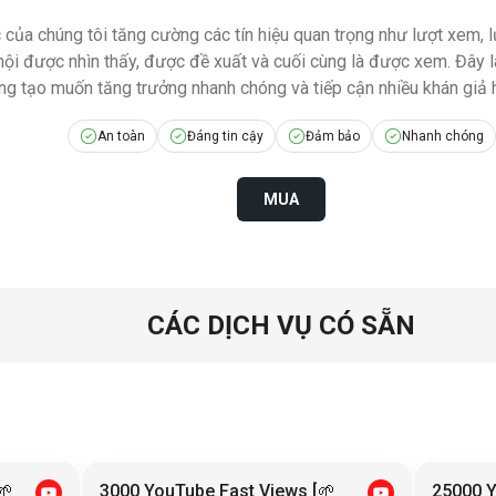
 của chúng tôi tăng cường các tín hiệu quan trọng như lượt xem, lư
hội được nhìn thấy, được đề xuất và cuối cùng là được xem. Đây l
ng tạo muốn tăng trưởng nhanh chóng và tiếp cận nhiều khán giả h
An toàn
Đáng tin cậy
Đảm bảo
Nhanh chóng
MUA
CÁC DỊCH VỤ CÓ SẴN
🌱
3000 YouTube Fast Views [🌱
25000 Y