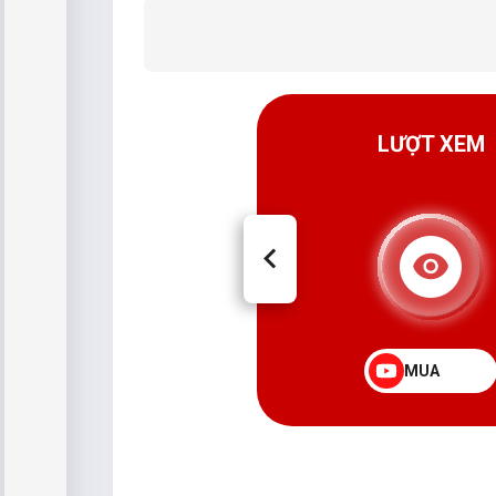
GÓI DỊCH VỤ
LƯỢT XEM
MUA
MUA