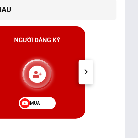
HAU
NGƯỜI ĐĂNG KÝ
LƯỢT XEM L
MUA
MUA