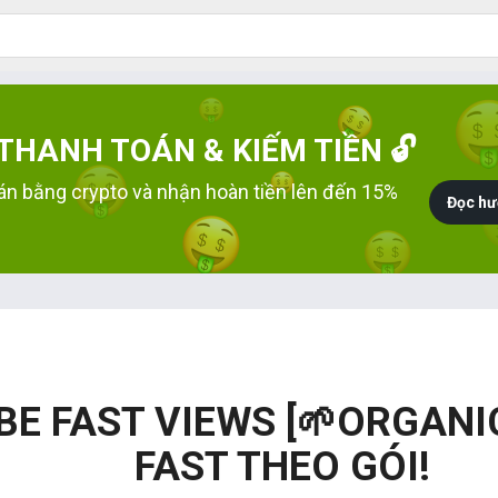
HANH TOÁN & KIẾM TIỀN 🔓
án bằng crypto và nhận hoàn tiền lên đến 15%
Đọc hư
E FAST VIEWS [🌱ORGANI
FAST THEO GÓI!