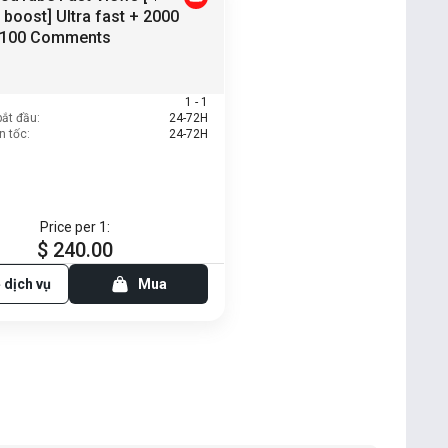
 boost] Ultra fast + 2000
+ 100 Comments
1 - 1
bắt đầu:
24-72H
n tốc:
24-72H
Price per 1:
$ 240.00
 dịch vụ
Mua