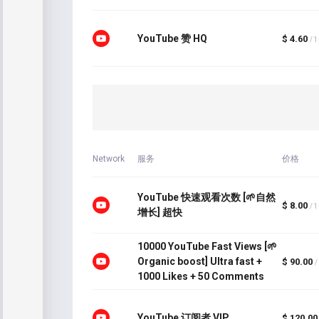
YouTube 赞 HQ
$ 4.60
/ 
Network
服务
价格
YouTube 快速观看次数 [🌱自然
$ 8.00
/ 
增长] 超快
10000 YouTube Fast Views [🌱
Organic boost] Ultra fast +
$ 90.00
/
1000 Likes + 50 Comments
YouTube 订阅者 VIP
$ 120.00