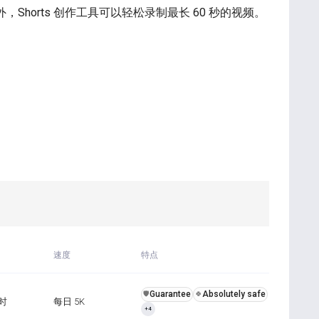
外，Shorts 创作工具可以轻松录制最长 60 秒的视频。
速度
特点
Guarantee
Absolutely safe
️🛡️
🍀
小时
每日 5K
+4