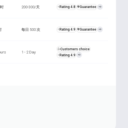
小时
200-300/天
Rating 4.8
Guarantee
⭐
️🛡️
+3
时
每日 500 次
Rating 4.9
Guarantee
⭐
️🛡️
+3
Customers choice
👍
ours
1 - 2 Day
Rating 4.9
⭐
+3