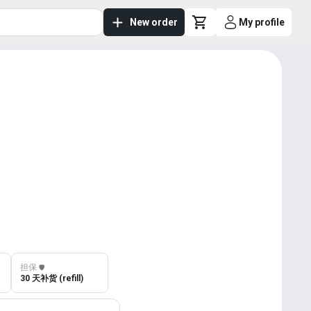
New order
My profile
担保
️🛡️
30 天补货 (refill)