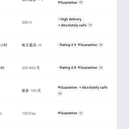
Guarantee
️🛡️
+3
High delivery...
🚀
20K/H
Absolutely safe
🍀
+2
8小时
每天最高 1K
Rating 4.9
Guarantee
⭐
️🛡️
+3
2小时
200-400/天
Rating 4.8
Guarantee
⭐
️🛡️
+4
Guarantee
Absolutely safe
️🛡️
🍀
最多 100/天
+4
rs
100/Day
Guarantee
️🛡️
+1