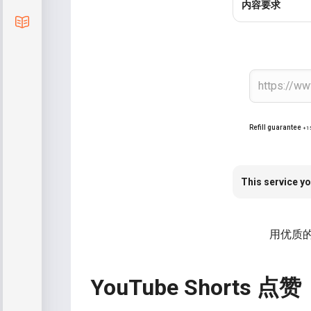
内容要求
Blog
Refill guarantee
+1
This service yo
用优质的
YouTube Shorts 点赞