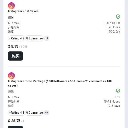
Instagram Post Saves
担保
Min Max
100
/
10000
开始时间
0-6 Hours
速度
500/Day
⭐
Rating 4.7
️🛡️
Guarantee
+5
$ 5.75
/ 1000
购买
Instagram Promo Package (1000 followers + 500 likes + 25 comments + 100
saves)
担保
Min Max
1
/
1
开始时间
48-72 Hours
速度
2-3 days
⭐
Rating 4.8
️🛡️
Guarantee
+2
$ 28.75
/ 1