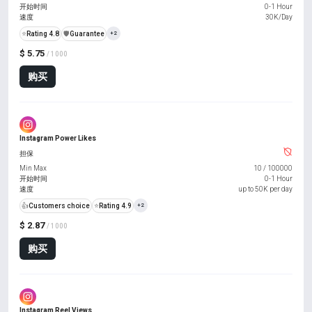
开始时间
0-1 Hour
速度
30K/Day
⭐
Rating 4.8
️🛡️
Guarantee
+2
$ 5.75
/ 1000
购买
Instagram Power Likes
担保
Min Max
10
/
100000
开始时间
0-1 Hour
速度
up to 50K per day
👍
Customers choice
⭐
Rating 4.9
+2
$ 2.87
/ 1000
购买
Instagram Reel Views