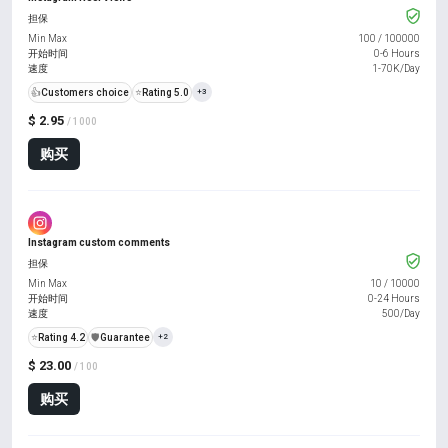
担保
Min Max
100
/
100000
开始时间
0-6 Hours
速度
1-70K/Day
👍
Customers choice
⭐
Rating 5.0
+3
$ 2.95
/ 1000
购买
Instagram custom comments
担保
Min Max
10
/
10000
开始时间
0-24 Hours
速度
500/Day
⭐
Rating 4.2
️🛡️
Guarantee
+2
$ 23.00
/ 100
购买