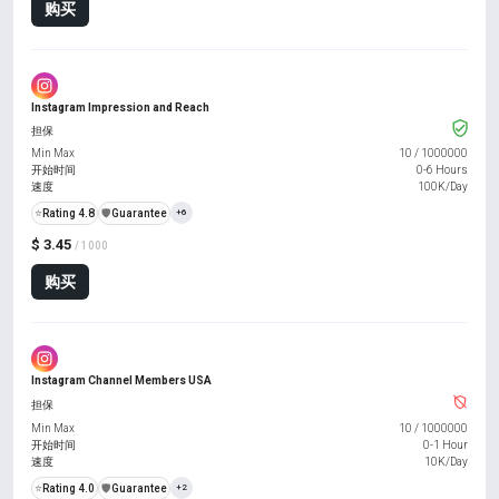
购买
Instagram Impression and Reach
担保
Min Max
10
/
1000000
开始时间
0-6 Hours
速度
100K/Day
⭐
Rating 4.8
️🛡️
Guarantee
+6
$ 3.45
/ 1000
购买
Instagram Channel Members USA
担保
Min Max
10
/
1000000
开始时间
0-1 Hour
速度
10K/Day
⭐
Rating 4.0
️🛡️
Guarantee
+2