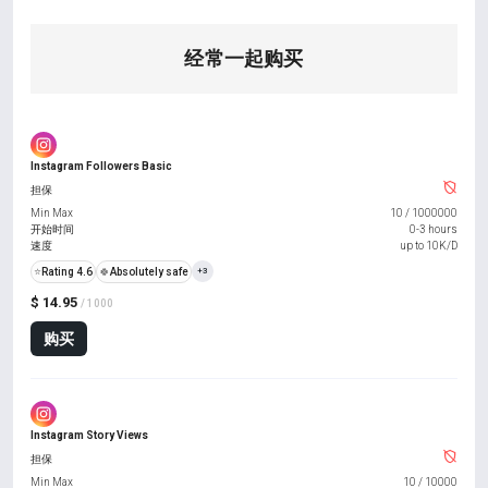
经常一起购买
Instagram Followers Basic
担保
Min Max
10
/
1000000
开始时间
0-3 hours
速度
up to 10K/D
⭐
Rating 4.6
🍀
Absolutely safe
+3
$ 14.95
/ 1000
购买
Instagram Story Views
担保
Min Max
10
/
10000