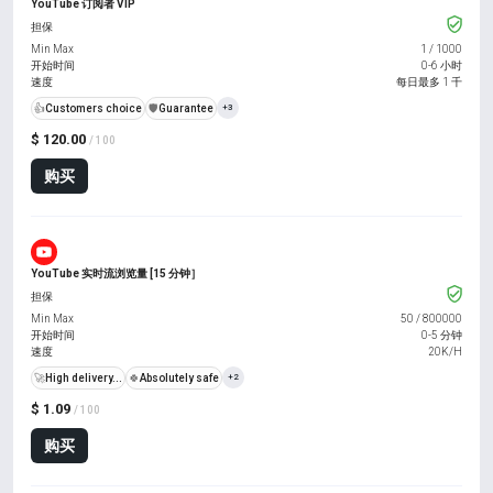
YouTube 订阅者 VIP
担保
Min Max
1
/
1000
开始时间
0-6 小时
速度
每日最多 1 千
👍
Customers choice
️🛡️
Guarantee
+3
$ 120.00
/ 100
购买
YouTube 实时流浏览量 [15 分钟］
担保
Min Max
50
/
800000
开始时间
0-5 分钟
速度
20K/H
🚀
High delivery...
🍀
Absolutely safe
+2
$ 1.09
/ 100
购买