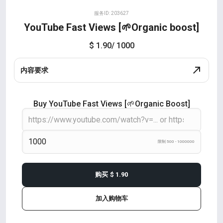
服务ID: 203627
YouTube Fast Views [🌱Organic boost]
$ 1.90
/ 1000
内容要求
Buy YouTube Fast Views [🌱Organic Boost]
限制 500 - 1000000
购买
$ 1.90
加入购物车