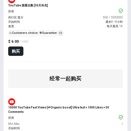
YouTube 观看次数 [30天补充]
担保
闵行区 最大
500
/
1000000
开始时间
最长6–8小时
速度
每天最高 1K
👍
Customers choice
️🛡️
Guarantee
+3
$ 6.00
/ 1000
购买
经常一起购买
10000 YouTube Fast Views [🌱Organic boost] Ultra fast + 1000 Likes + 50
Comments
担保
Min Max
/
开始时间