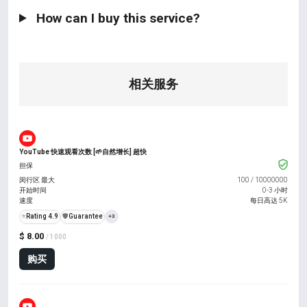
How can I buy this service?
相关服务
YouTube 快速观看次数 [🌱自然增长] 超快
担保
闵行区 最大
100
/
10000000
开始时间
0-3 小时
速度
每日高达 5K
⭐
Rating 4.9
️🛡️
Guarantee
+3
$ 8.00
/ 1000
购买