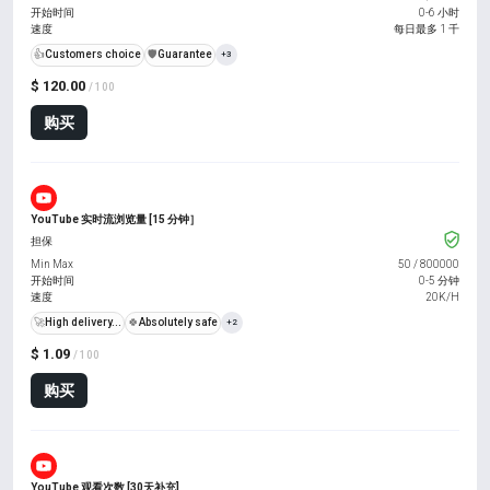
开始时间
0-6 小时
速度
每日最多 1 千
👍
Customers choice
️🛡️
Guarantee
+3
$ 120.00
/ 100
购买
YouTube 实时流浏览量 [15 分钟］
担保
Min Max
50
/
800000
开始时间
0-5 分钟
速度
20K/H
🚀
High delivery...
🍀
Absolutely safe
+2
$ 1.09
/ 100
购买
YouTube 观看次数 [30天补充]