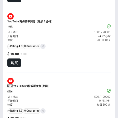
YouTube 高保留率浏览（最长 2 分钟）
担保
Min Max
1000
/
70000
开始时间
24-72 小时
速度
200-300/天
⭐
Rating 4.8
️🛡️
Guarantee
+3
$ 10.00
/ 1000
购买
🇺🇸 YouTube 独特观看次数 [美国]
担保
Min Max
500
/
100000
开始时间
0-48 小时
速度
每日 500 次
⭐
Rating 4.9
️🛡️
Guarantee
+3